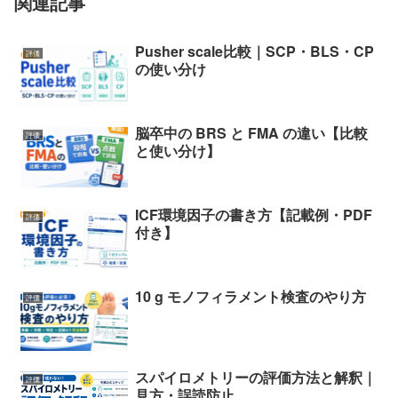
関連記事
Pusher scale比較｜SCP・BLS・CP
評価
の使い分け
脳卒中の BRS と FMA の違い【比較
評価
と使い分け】
ICF環境因子の書き方【記載例・PDF
評価
付き】
10 g モノフィラメント検査のやり方
評価
スパイロメトリーの評価方法と解釈｜
評価
見方・誤読防止