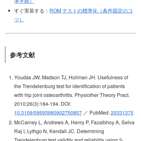
準手順）
すぐ実装する：
ROM テストの標準化（条件固定のコ
ツ）
参考文献
Youdas JW, Madson TJ, Hollman JH. Usefulness of
the Trendelenburg test for identification of patients
with hip joint osteoarthritis. Physiother Theory Pract.
2010;26(3):184-194. DOI:
10.3109/09593980902750857
／ PubMed:
20331375
McCarney L, Andrews A, Henry P, Fazalbhoy A, Selva
Raj I, Lythgo N, Kendall JC. Determining
Trendelenburg test validity and reliability using 3-