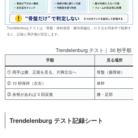
Trendelenburg テストは「骨盤・体幹側屈・膝内側偏位」の 3 点を同条件で観察す
ると、記録と再評価が安定します。
Trendelenburg テスト｜ 30 秒
手順
見る場所
① 両手は腰、正面を見る。片脚立位へ
骨盤（腸骨稜）
② 10 秒保持（左右）
体幹
③ 余裕があれば 3 回反復
膝・足部
Trendelenburg テスト記録シート