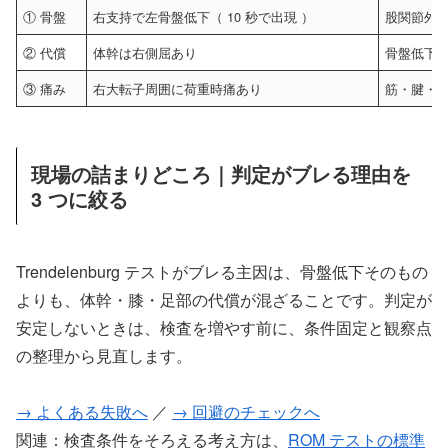
① 骨盤
右支持で左骨盤低下（ 10 秒で出現 ）
股関節外
② 代償
体幹は右側屈あり
骨盤低下が
③ 痛み
右大転子周囲に荷重時痛あり
筋・腱・
現場の詰まりどころ｜判定がブレる理由を
3 つに絞る
Trendelenburg テストがブレる主因は、骨盤低下そのもの
よりも、体幹・膝・足部の代償が混ざることです。判定が
安定しないときは、検査を増やす前に、条件固定と観察点
の整理から見直します。
→ よくある失敗へ
／
→ 回避のチェックへ
関連：検査条件をそろえる考え方は、
ROM テストの標準