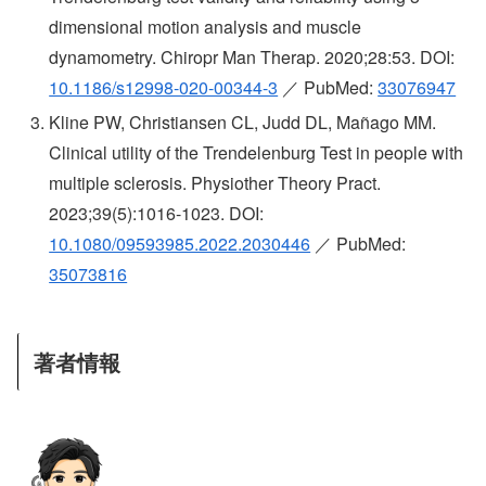
dimensional motion analysis and muscle
dynamometry. Chiropr Man Therap. 2020;28:53. DOI:
10.1186/s12998-020-00344-3
／ PubMed:
33076947
Kline PW, Christiansen CL, Judd DL, Mañago MM.
Clinical utility of the Trendelenburg Test in people with
multiple sclerosis. Physiother Theory Pract.
2023;39(5):1016-1023. DOI:
10.1080/09593985.2022.2030446
／ PubMed:
35073816
著者情報