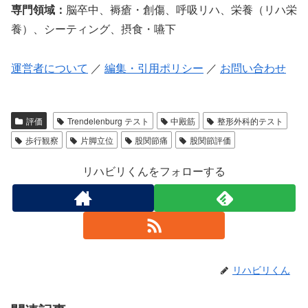
専門領域：
脳卒中、褥瘡・創傷、呼吸リハ、栄養（リハ栄
養）、シーティング、摂食・嚥下
運営者について
／
編集・引用ポリシー
／
お問い合わせ
評価
Trendelenburg テスト
中殿筋
整形外科的テスト
歩行観察
片脚立位
股関節痛
股関節評価
リハビリくんをフォローする
リハビリくん