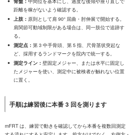
骨盤：
中間位を基本にし、過度な後傾や座り直しで
距離を稼がないよう確認する。
上肢：
原則として肩 90° 屈曲・肘伸展で開始する。
肩関節可動域制限がある場合は、同一肢位で追跡す
る。
測定点：
第 3 中手骨頭、第 5 指、尺骨茎状突起な
ど、採用するランドマークを院内で統一する。
測定ライン：
壁固定メジャー、または水平に固定し
たメジャーを使い、測定中に被検者が触れない位置
に置く。
手順は練習後に本番 3 回を測ります
mFRT は、練習で動きを確認してから本番を複数回測定
する流れにすると安定します。前方だけでなく、右側方・