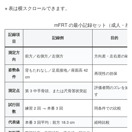
※ 表は横スクロールできます。
mFRT の最小記録セット（成人・
記録項
記録例
目的
目
測定方
前方／右側方／左側方
方向差・左右差の確
向
姿勢条
背もたれなし／足底接地／座面高 42
再現性の担保
件
cm
評価者間のズレを減
測定点
第 3 中手骨頭、または尺骨茎状突起
す
試行回
練習 2 回 → 本番 3 回
同条件での比較
数
代表値
本番 3 回平均：前方 18.3 cm
経時比較