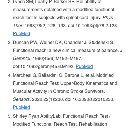
Lynch SM, Leahy P, Barker SP. Reliability of
measurements obtained with a modified functional
reach test in subjects with spinal cord injury.
Phys
Ther
. 1998;78(2):128–133. doi:10.1093/ptj/78.2.128.
PubMed
Duncan PW, Weiner DK, Chandler J, Studenski S.
Functional reach: a new clinical measure of balance.
J
Gerontol
. 1990;45(6):M192–M197.
doi:10.1093/geronj/45.6.M192.
PubMed
Marchesi G, Ballardini G, Barone L, et al. Modified
Functional Reach Test: Upper-Body Kinematics and
Muscular Activity in Chronic Stroke Survivors.
Sensors
. 2022;22(1):230. doi:10.3390/s22010230.
PubMed
Shirley Ryan AbilityLab. Functional Reach Test /
Modified Functional Reach Test. Rehabilitation