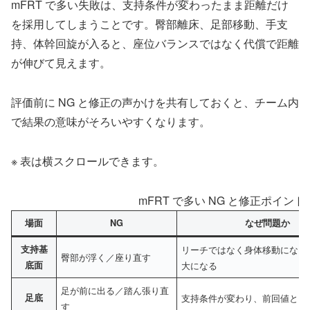
mFRT で多い失敗は、支持条件が変わったまま距離だけ
を採用してしまうことです。臀部離床、足部移動、手支
持、体幹回旋が入ると、座位バランスではなく代償で距離
が伸びて見えます。
評価前に NG と修正の声かけを共有しておくと、チーム内
で結果の意味がそろいやすくなります。
※ 表は横スクロールできます。
mFRT で多い NG と修正ポイン
場面
NG
なぜ問題か
支持基
リーチではなく身体移動になり
臀部が浮く／座り直す
底面
大になる
足が前に出る／踏ん張り直
足底
支持条件が変わり、前回値と比
す