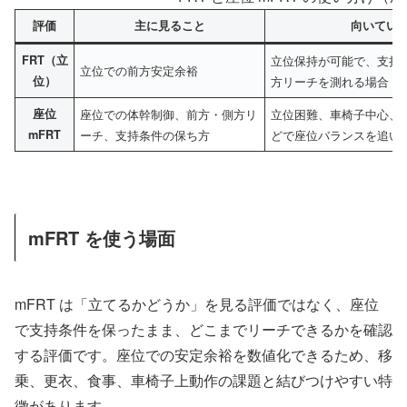
評価
主に見ること
向いてい
FRT（立
立位保持が可能で、支持
立位での前方安定余裕
位）
方リーチを測れる場合
座位
座位での体幹制御、前方・側方リ
立位困難、車椅子中心、
mFRT
ーチ、支持条件の保ち方
どで座位バランスを追い
mFRT を使う場面
mFRT は「立てるかどうか」を見る評価ではなく、座位
で支持条件を保ったまま、どこまでリーチできるかを確認
する評価です。座位での安定余裕を数値化できるため、移
乗、更衣、食事、車椅子上動作の課題と結びつけやすい特
徴があります。