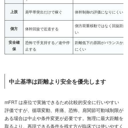
上肢
肩甲帯突出だけで稼ぐ
体幹制御の評価になりにくい
側方荷重移動ではなく回旋距離
側方
体幹回旋で近道する
い
安全確
恐怖で手支持する／途中停
距離低下の原因がバランスか恐
保
止する
にくい
中止基準は距離より安全を優先します
mFRT は座位で実施できるため比較的安全に行いやすい
評価ですが、循環変動、疼痛、恐怖、肩関節可動域制限が
ある場合は中止や条件変更が必要です。無理に最大距離を
取るより、再現できる条件を残す方が臨床では使いやすく