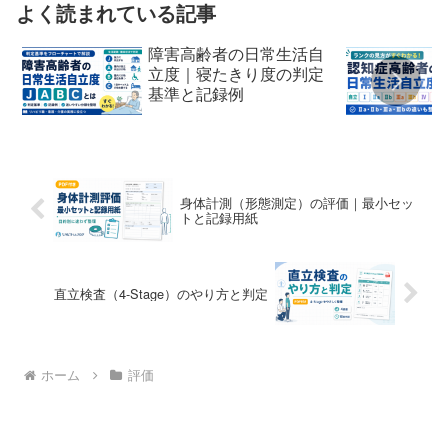
よく読まれている記事
障害高齢者の日常生活自
立度｜寝たきり度の判定
基準と記録例
身体計測（形態測定）の評価｜最小セッ
トと記録用紙
直立検査（4-Stage）のやり方と判定
ホーム
評価