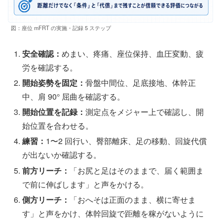
図：座位 mFRT の実施・記録 5 ステップ
安全確認：
めまい、疼痛、座位保持、血圧変動、疲
労を確認する。
開始姿勢を固定：
骨盤中間位、足底接地、体幹正
中、肩 90° 屈曲を確認する。
開始位置を記録：
測定点をメジャー上で確認し、開
始位置を合わせる。
練習：
1〜2 回行い、臀部離床、足の移動、回旋代償
が出ないか確認する。
前方リーチ：
「お尻と足はそのままで、届く範囲ま
で前に伸ばします」と声をかける。
側方リーチ：
「おへそは正面のまま、横に寄せま
す」と声をかけ、体幹回旋で距離を稼がないように