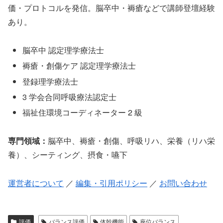
価・プロトコルを発信。脳卒中・褥瘡などで講師登壇経験
あり。
脳卒中 認定理学療法士
褥瘡・創傷ケア 認定理学療法士
登録理学療法士
3 学会合同呼吸療法認定士
福祉住環境コーディネーター 2 級
専門領域：
脳卒中、褥瘡・創傷、呼吸リハ、栄養（リハ栄
養）、シーティング、摂食・嚥下
運営者について
／
編集・引用ポリシー
／
お問い合わせ
評価
バランス評価
体幹機能
座位バランス