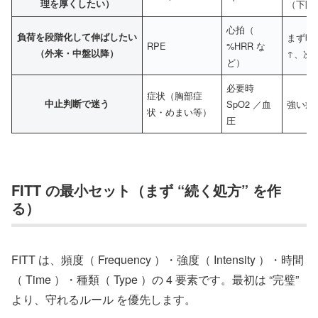
理を厚くしたい）
（下限
心拍（
負荷を段階化して伸ばしたい
まず時間
RPE
%HRR な
（外来・中盤以降）
↑、次
ど）
必要時
症状（胸部症
中止判断で迷う
SpO2 ／血
強い症
状・めまい等）
圧
FITT の最小セット（まず “続く処方” を作
る）
FITT は、頻度（ Frequency ）・強度（ Intensity ）・時間
（ Time ）・種類（ Type ）の 4 要素です。最初は “完璧”
より、守れるルール を優先します。