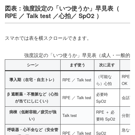
図表：強度設定の「いつ使うか」早見表（
RPE ／ Talk test ／心拍／ SpO2 ）
スマホでは表を横スクロールできます。
強度設定の「いつ使うか」早見表（成人・一般的な
シーン
まず使う
次に足す
（可能な
RPE 1
導入期（在宅・自主トレ）
RPE ／ Talk test
ら）心拍
OK
β 遮断薬・不整脈など（心拍
必要時
RPE ／ Talk test
会話可
が当てにしにくい）
SpO2
病棟（低耐容能／疲労が強
RPE ＋ 必
Talk test
分割で
い）
要時 SpO2
呼吸器・心不全など（安全管
急な低
RPE ／ Talk test
SpO2