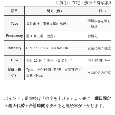
症例①｜在宅・歩行の有酸素運
項目
処方（例）
狙い
環境依存を減らし
Type
屋外歩行（雨天は屋内歩行）
て継続
Frequency
週 4 回（曜日固定）
習慣化
Intensity
RPE 11〜13 ＋ Talk test OK
安全に続く強度
Time
合計 20 分（ 10 分 × 2 でも可）
“合計時間” を作る
記録（最
Type ／合計時間／RPE／会話可否／
次回の処方が立つ
小）
症状／Next
ポイント：退院後は「強度を上げる」より先に、
曜日固定
＋雨天代替＋合計時間
を決めると継続率が上がります。