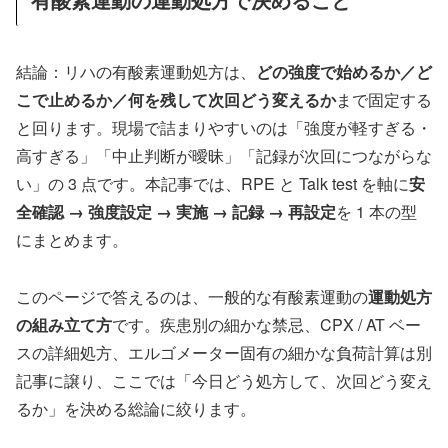
結論：リハの有酸素運動処方は、
どの強度で始めるか／ど
こで止めるか／何を残して次回どう変えるか
まで固定する
と回ります。現場で詰まりやすいのは「強度が軽すぎる・
高すぎる」「中止判断が曖昧」「記録が次回につながらな
い」の 3 点です。本記事では、RPE と Talk test を軸に
安
全確認 → 強度設定 → 実施 → 記録 → 再設定
を 1 本の型
にまとめます。
このページで答えるのは、一般的な有酸素運動の
運動処方
の組み立て方
です。疾患別の細かな禁忌、CPX / AT ベー
スの詳細処方、エルゴメーター固有の細かな負荷計算は別
記事に譲り、ここでは「今日どう処方して、次回どう変え
るか」を決める総論に絞ります。