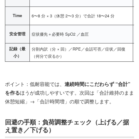
Time
6〜8 分 × 3（休憩 2〜3 分）で合計 18〜24 分
安全管理
症状優先＋必要時 SpO2 ／血圧
記録（最
分割内訳（分 × 回）／RPE／会話可否／症状／回復
小）
（何分で戻るか）
ポイント：低耐容能では、
連続時間にこだわらず “合計”
を作る
ほうが成功しやすいです。次回は「合計維持のまま
休憩短縮」→「合計時間増」の順で調整します。
回避の手順：負荷調整チェック（上げる／据
え置き／下げる）