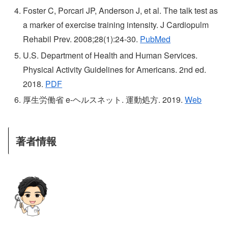
Foster C, Porcari JP, Anderson J, et al. The talk test as
a marker of exercise training intensity. J Cardiopulm
Rehabil Prev. 2008;28(1):24-30.
PubMed
U.S. Department of Health and Human Services.
Physical Activity Guidelines for Americans. 2nd ed.
2018.
PDF
厚生労働省 e-ヘルスネット. 運動処方. 2019.
Web
著者情報