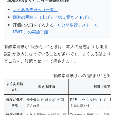
現場の詰まりどころ＝解決の三段
よくある失敗へ（一覧）
回避の手順へ（上げる／据え置き／下げる）
評価の入口をそろえる：
6 分間歩行テスト（ 6
MWT ）の実施手順
有酸素運動が “続かない” ときは、本人の意志よりも運用
設計が原因になっていることが多いです。よくある詰まり
どころを、対策とセットで押さえます。
有酸素運動リハの “詰まり” と対策（
よくある詰
起きる理由
対策（次アク
まり
強度が低す
安全優先で “軽すぎ” が固
RPE 11〜13 を枠にして、Talk 
ぎる
定される
を先に増やす
強度が高す
心拍や距離だけで設定／頑
Talk test を最優先し、分割（