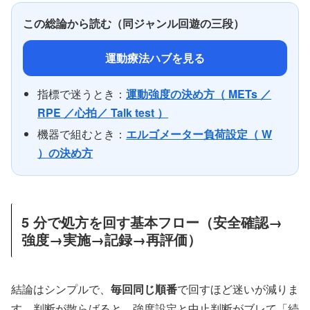
この総論から読む（同ジャンル回遊の三段）
運動療法ハブを見る
指標で迷うとき：
運動強度の決め方（ METs ／
RPE ／心拍／ Talk test ）
機器で組むとき：
エルゴメーター負荷設定（ W
）の決め方
5 分で処方を回す基本フロー（安全確認→
強度→実施→記録→再評価）
結論はシンプルで、
毎回同じ順番
で回すほど迷いが減りま
す。判断が散らばると、強度設定と中止判断がブレて「続