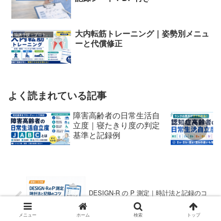
大内転筋トレーニング｜姿勢別メニュ
臨床手技・プロトコル
ーと代償修正
よく読まれている記事
障害高齢者の日常生活自
立度｜寝たきり度の判定
基準と記録例
DESIGN-R の P 測定｜時計法と記録のコ
ツ
メニュー
ホーム
検索
トップ