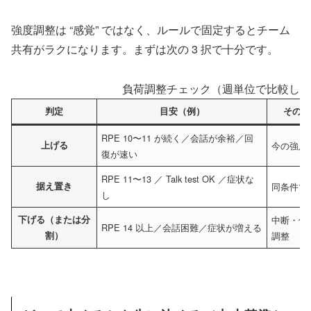
強度調整は “感覚” ではなく、ルールで固定するとチーム
共有がラクになります。まずは次の 3 択で十分です。
負荷調整チェック（週単位で比較しや
判定
目安（例）
その場
RPE 10〜11 が続く／会話が余裕／回
上げる
今の強度
復が速い
RPE 11〜13 ／ Talk test OK ／症状な
据え置き
同条件で
し
下げる（または分
中断・休
RPE 14 以上／会話困難／症状が増える
割）
調整