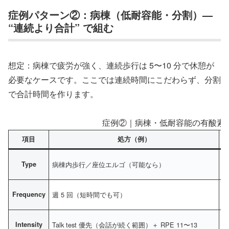
症例パターン②：病棟（低耐容能・分割）—
“連続より合計” で組む
想定：病棟で疲労が強く、連続歩行は 5〜10 分で休憩が
必要なケースです。ここでは連続時間にこだわらず、分割
で合計時間を作ります。
症例②｜病棟・低耐容能の有酸素
項目
処方（例）
Type
病棟内歩行／座位エルゴ（可能なら）
Frequency
週 5 回（短時間でも可）
Intensity
Talk test 優先（会話が続く範囲）＋ RPE 11〜13