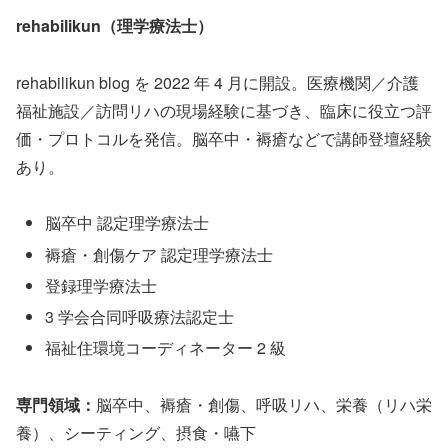
rehabilikun（理学療法士）
rehabilikun blog を 2022 年 4 月に開設。医療機関／介護
福祉施設／訪問リハの現場経験に基づき、臨床に役立つ評
価・プロトコルを発信。脳卒中・褥瘡などで講師登壇経験
あり。
脳卒中 認定理学療法士
褥瘡・創傷ケア 認定理学療法士
登録理学療法士
3 学会合同呼吸療法認定士
福祉住環境コーディネーター 2 級
専門領域：
脳卒中、褥瘡・創傷、呼吸リハ、栄養（リハ栄
養）、シーティング、摂食・嚥下