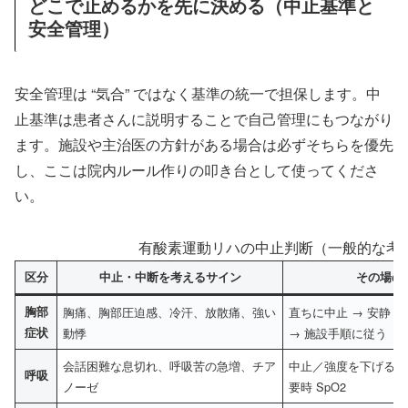
どこで止めるかを先に決める（中止基準と
安全管理）
安全管理は “気合” ではなく基準の統一で担保します。中
止基準は患者さんに説明することで自己管理にもつながり
ます。施設や主治医の方針がある場合は必ずそちらを優先
し、ここは院内ルール作りの叩き台として使ってくださ
い。
有酸素運動リハの中止判断（一般的な考
区分
中止・中断を考えるサイン
その場の
胸部
胸痛、胸部圧迫感、冷汗、放散痛、強い
直ちに中止 → 安静 
症状
動悸
→ 施設手順に従う
会話困難な息切れ、呼吸苦の急増、チア
中止／強度を下げる →
呼吸
ノーゼ
要時 SpO2