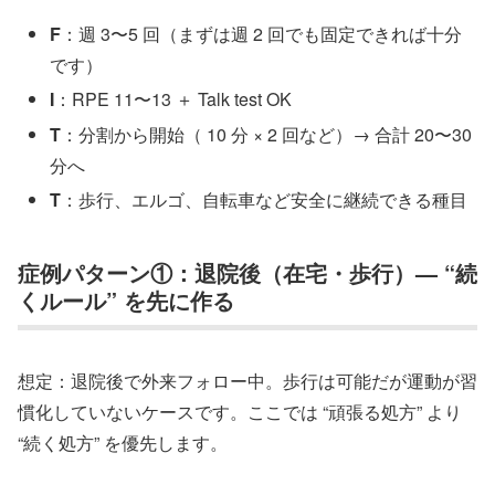
F
：週 3〜5 回（まずは週 2 回でも固定できれば十分
です）
I
：RPE 11〜13 ＋ Talk test OK
T
：分割から開始（ 10 分 × 2 回など）→ 合計 20〜30
分へ
T
：歩行、エルゴ、自転車など安全に継続できる種目
症例パターン①：退院後（在宅・歩行）— “続
くルール” を先に作る
想定：退院後で外来フォロー中。歩行は可能だが運動が習
慣化していないケースです。ここでは “頑張る処方” より
“続く処方” を優先します。