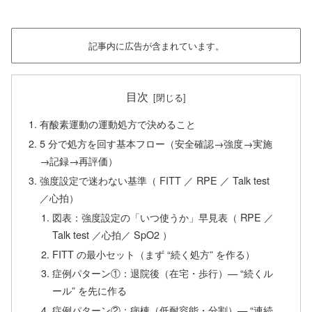
記事内に広告が含まれています。
目次
有酸素運動の運動処方で決めること
5 分で処方を回す基本フロー（安全確認→強度→実施
→記録→再評価）
強度設定で迷わない基準（ FITT ／ RPE ／ Talk test
／心拍）
図表：強度設定の「いつ使うか」早見表（ RPE ／
Talk test ／心拍／ SpO2 ）
FITT の最小セット（まず “続く処方” を作る）
症例パターン①：退院後（在宅・歩行）— “続くル
ール” を先に作る
症例パターン②：病棟（低耐容能・分割）— “連続