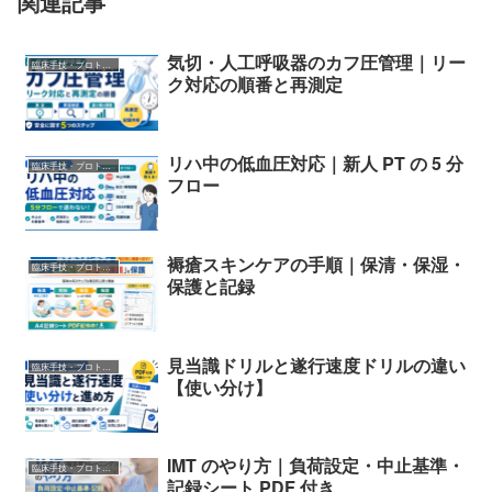
関連記事
気切・人工呼吸器のカフ圧管理｜リー
臨床手技・プロトコル
ク対応の順番と再測定
リハ中の低血圧対応｜新人 PT の 5 分
臨床手技・プロトコル
フロー
褥瘡スキンケアの手順｜保清・保湿・
臨床手技・プロトコル
保護と記録
見当識ドリルと遂行速度ドリルの違い
臨床手技・プロトコル
【使い分け】
IMT のやり方｜負荷設定・中止基準・
臨床手技・プロトコル
記録シート PDF 付き