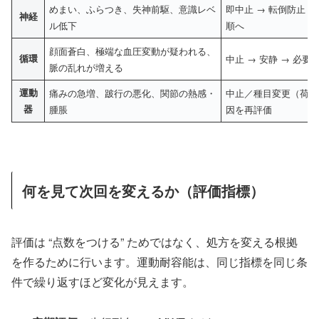
めまい、ふらつき、失神前駆、意識レベ
即中止 → 転倒防止 →
神経
ル低下
順へ
顔面蒼白、極端な血圧変動が疑われる、
循環
中止 → 安静 → 必要
脈の乱れが増える
運動
痛みの急増、跛行の悪化、関節の熱感・
中止／種目変更（荷重 
器
腫脹
因を再評価
何を見て次回を変えるか（評価指標）
評価は “点数をつける” ためではなく、処方を変える根拠
を作るために行います。運動耐容能は、同じ指標を同じ条
件で繰り返すほど変化が見えます。