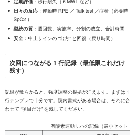
定期評価
：歩行耐久（ 6 MWT など）
日々の反応
：運動時 RPE ／ Talk test ／症状（必要時
SpO2 ）
継続の質
：週回数、実施率、分割の成立、合計時間
安全
：中止サインの “出方” と回復（戻り時間）
次回につながる 1 行記録（最低限これだけ
残す）
記録が散らかると、強度調整の根拠が消えます。まずは 1
行テンプレで十分です。院内書式がある場合は、それに合
わせて “項目だけ” を残してください。
有酸素運動リハの記録（最小セット：ま