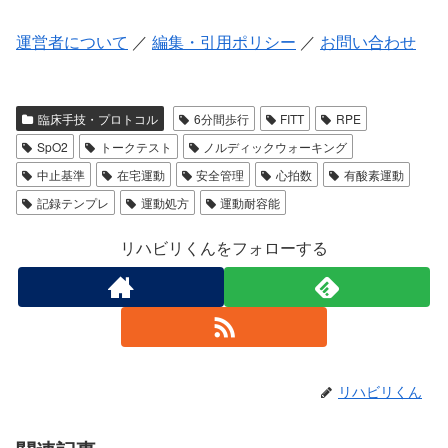
運営者について
／
編集・引用ポリシー
／
お問い合わせ
臨床手技・プロトコル
6分間歩行
FITT
RPE
SpO2
トークテスト
ノルディックウォーキング
中止基準
在宅運動
安全管理
心拍数
有酸素運動
記録テンプレ
運動処方
運動耐容能
リハビリくんをフォローする
リハビリくん