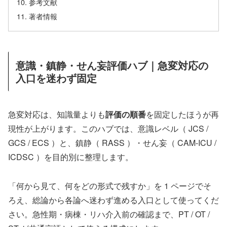
参考文献
著者情報
意識・鎮静・せん妄評価ハブ｜急変対応の
入口を迷わず固定
急変対応は、知識量よりも
評価の順番
を固定したほうが再
現性が上がります。このハブでは、意識レベル（ JCS /
GCS / ECS ）と、鎮静（ RASS ）・せん妄（ CAM-ICU /
ICDSC ）を目的別に整理します。
「何から見て、何をどの形式で残すか」を 1 ページでそ
ろえ、総論から各論へ迷わず進める入口として使ってくだ
さい。急性期・病棟・リハ介入前の確認まで、PT / OT /