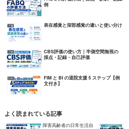
例
表在感覚と深部感覚の違いと使い分け
評価
CBS評価の使い方｜半側空間無視の
評価
採点・記録・自己評価
FIM と BI の退院支援 5 ステップ【例
評価
文付き】
よく読まれている記事
障害高齢者の日常生活自