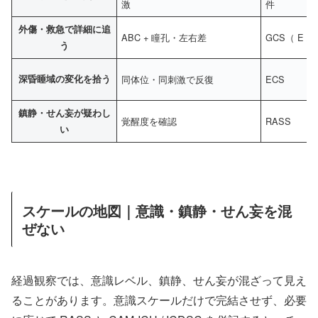
激
件
外傷・救急で詳細に追
ABC + 瞳孔・左右差
GCS（ E / 
う
深昏睡域の変化を拾う
同体位・同刺激で反復
ECS
鎮静・せん妄が疑わし
覚醒度を確認
RASS
い
スケールの地図｜意識・鎮静・せん妄を混
ぜない
経過観察では、意識レベル、鎮静、せん妄が混ざって見え
ることがあります。意識スケールだけで完結させず、必要