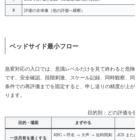
3
評価の全体像（他の評価へ横断）
ベッドサイド最小フロー
急変対応の入口では、意識レベルだけを見て終わると危険
です。安全確認、段階刺激、スケール記録、同時観察、同
条件での再評価までを固定すると、申し送りの精度が上が
ります。
目的別：どの評価を使
目的・場面
まずやる
ABC + 呼名 → 大声 → 短時間刺
JCS または
一次共有を速くする