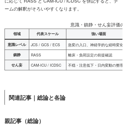
に応じて RASS と CAM-ICU / ICDSC を併記すると、チ
ームの解釈がそろいやすくなります。
意識・鎮静・せん妄評価の
領域
代表スケール
強い場面
意識レベル
JCS / GCS / ECS
急変の入口、神経学的な経時変化
鎮静
RASS
離床・負荷設定の前提確認
せん妄
CAM-ICU / ICDSC
不穏・注意低下・日内変動の整理
関連記事｜総論と各論
親記事（総論）