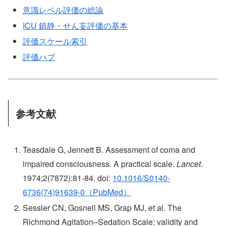
意識レベル評価の総論
ICU 鎮静・せん妄評価の基本
評価スケール索引
評価ハブ
参考文献
Teasdale G, Jennett B. Assessment of coma and
impaired consciousness. A practical scale.
Lancet
.
1974;2(7872):81-84. doi:
10.1016/S0140-
6736(74)91639-0（PubMed）
Sessler CN, Gosnell MS, Grap MJ, et al. The
Richmond Agitation–Sedation Scale: validity and