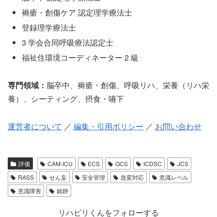
褥瘡・創傷ケア 認定理学療法士
登録理学療法士
3 学会合同呼吸療法認定士
福祉住環境コーディネーター 2 級
専門領域：
脳卒中、褥瘡・創傷、呼吸リハ、栄養（リハ栄
養）、シーティング、摂食・嚥下
運営者について
／
編集・引用ポリシー
／
お問い合わせ
評価
CAM-ICU
ECS
GCS
ICDSC
JCS
RASS
せん妄
安全管理
急変対応
意識レベル
意識障害
鎮静
リハビリくんをフォローする