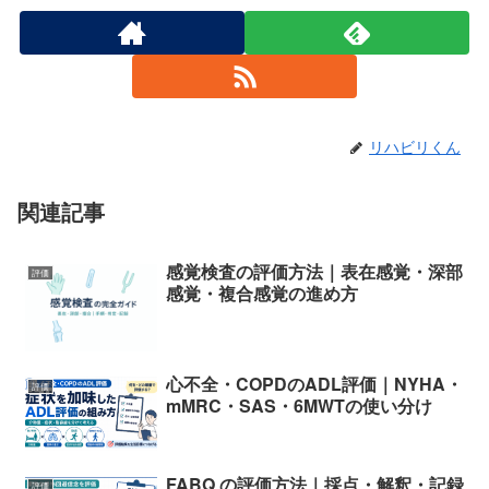
リハビリくん
関連記事
感覚検査の評価方法｜表在感覚・深部
評価
感覚・複合感覚の進め方
心不全・COPDのADL評価｜NYHA・
評価
mMRC・SAS・6MWTの使い分け
FABQ の評価方法｜採点・解釈・記録
評価