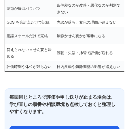
条件差なのか改善・悪化なのか判別で
刺激が毎回バラバラ
きない
GCS を合計点だけで記録
内訳が落ち、変化の理由が追えない
意識スケールだけで完結
鎮静かせん妄かが曖昧になる
答えられない＝せん妄と決
難聴・失語・挿管で評価が崩れる
める
評価時刻や体位が残らない
日内変動や鎮静調整の影響が追えない
毎回同じところで評価や申し送りが止まる場合は、
学び直しの順番や相談環境も点検しておくと整理し
やすくなります。