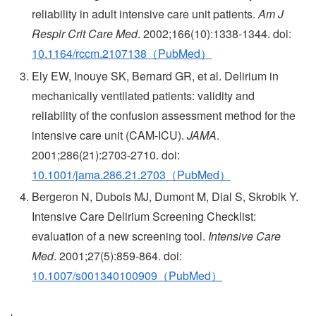
reliability in adult intensive care unit patients.
Am J
Respir Crit Care Med
. 2002;166(10):1338-1344. doi:
10.1164/rccm.2107138（PubMed）
Ely EW, Inouye SK, Bernard GR, et al. Delirium in
mechanically ventilated patients: validity and
reliability of the confusion assessment method for the
intensive care unit (CAM-ICU).
JAMA
.
2001;286(21):2703-2710. doi:
10.1001/jama.286.21.2703（PubMed）
Bergeron N, Dubois MJ, Dumont M, Dial S, Skrobik Y.
Intensive Care Delirium Screening Checklist:
evaluation of a new screening tool.
Intensive Care
Med
. 2001;27(5):859-864. doi:
10.1007/s001340100909（PubMed）