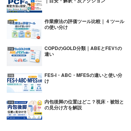
｜目安・解釈・次アクション
作業療法の評価ツール比較｜ 4 ツール
評価
の使い分け
COPDのGOLD分類｜ABEとFEV1の
評価
違い
FES-I・ABC・MFESの違いと使い分
評価
け
内包後脚の位置はどこ？視床・被殻と
評価
の見分け方を解説