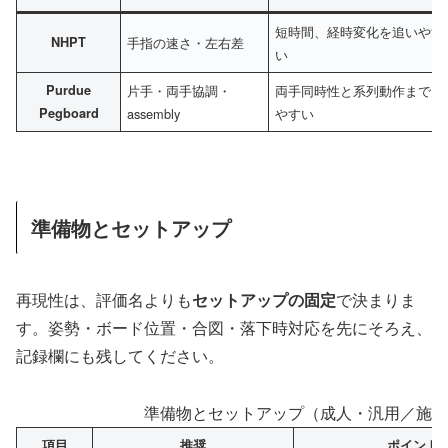
短時間、経時変化を追いやす
NHPT
手指の速さ・左右差
い
Purdue
片手・両手協調・
両手同時性と系列動作まで見
Pegboard
assembly
やすい
準備物とセットアップ
再現性は、評価名よりも
セットアップの固定
で決まりま
す。姿勢・ボード位置・合図・落下時対応を先にそろえ、
記録欄にも残してください。
準備物とセットアップ（成人・汎用／施設
項目
推奨
ポイント