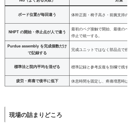
NG（よくある失敗）
対策
ボード位置が毎回違う
体幹正面・椅子高さ・前腕支持の
最初のペグ接触で開始、最後のペ
NHPT の開始・停止点が人で違う
停止で統一する。
Purdue assembly を完成個数だけ
完成ユニットではなく部品点で残
で記録する
標準法と院内平均を混ぜる
標準記録と参考反復を別欄で残す
疲労・疼痛で後半に低下
休息時間を固定し、疼痛増悪時は
現場の詰まりどころ