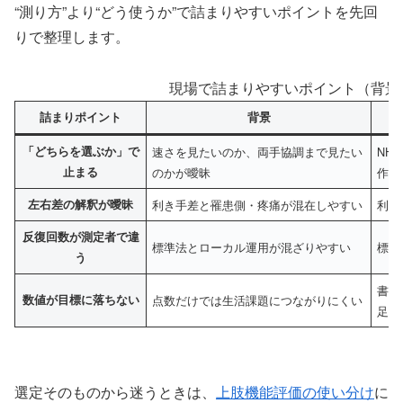
“測り方”より“どう使うか”で詰まりやすいポイントを先回
りで整理します。
現場で詰まりやすいポイント（背景 
詰まりポイント
背景
「どちらを選ぶか」で
速さを見たいのか、両手協調まで見たい
NH
止まる
のかが曖昧
作で
左右差の解釈が曖昧
利き手差と罹患側・疼痛が混在しやすい
利き
反復回数が測定者で違
標準法とローカル運用が混ざりやすい
標準
う
書字
数値が目標に落ちない
点数だけでは生活課題につながりにくい
足す
選定そのものから迷うときは、
上肢機能評価の使い分け
に