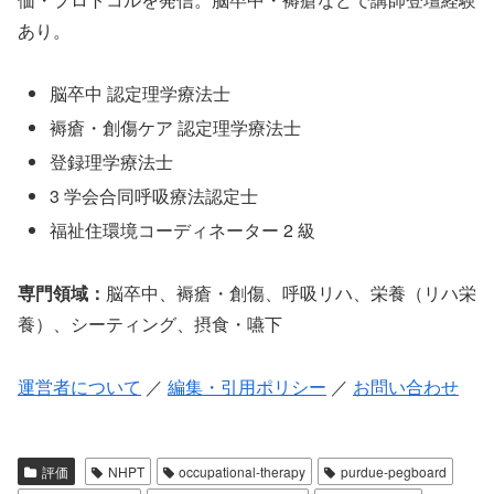
あり。
脳卒中 認定理学療法士
褥瘡・創傷ケア 認定理学療法士
登録理学療法士
3 学会合同呼吸療法認定士
福祉住環境コーディネーター 2 級
専門領域：
脳卒中、褥瘡・創傷、呼吸リハ、栄養（リハ栄
養）、シーティング、摂食・嚥下
運営者について
／
編集・引用ポリシー
／
お問い合わせ
評価
NHPT
occupational-therapy
purdue-pegboard