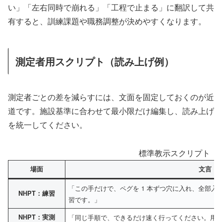
い」「左右同時で崩れる」「工程で止まる」に翻訳して共
有すると、訓練課題や職務調整が決めやすくなります。
測定者用スクリプト（読み上げ例）
測定者ごとの差を減らすには、文面を固定しておくのが近
道です。施設基準に合わせて最小限だけ編集し、読み上げ
を統一してください。
標準教示スクリプト（
場面
文言（
「この手だけで、ペグを 1 本ずつ穴に入れ、全部入
NHPT：練習
習です。」
NHPT：実測
「同じ手順で、できるだけ速く行ってください。用