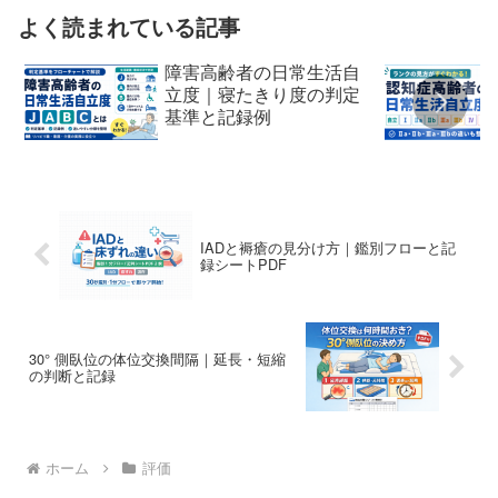
よく読まれている記事
障害高齢者の日常生活自
立度｜寝たきり度の判定
基準と記録例
IADと褥瘡の見分け方｜鑑別フローと記
録シートPDF
30° 側臥位の体位交換間隔｜延長・短縮
の判断と記録
ホーム
評価