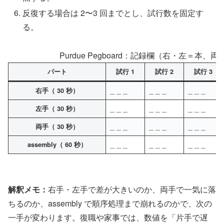
反復する場合は 2〜3 回までとし、試行数を固定す
る。
Purdue Pegboard：記録欄（右・左＝本、両
パート
試行 1
試行 2
試行 3
右手（ 30 秒）
＿＿＿
＿＿＿
＿＿＿
左手（ 30 秒）
＿＿＿
＿＿＿
＿＿＿
両手（ 30 秒）
＿＿＿
＿＿＿
＿＿＿
assembly（ 60 秒）
＿＿＿
＿＿＿
＿＿＿
解釈メモ：
右手・左手で差が大きいのか、両手で一気に落
ちるのか、assembly で順序処理まで崩れるのかで、次の
一手が変わります。復職や家事では、数値を「片手で遅