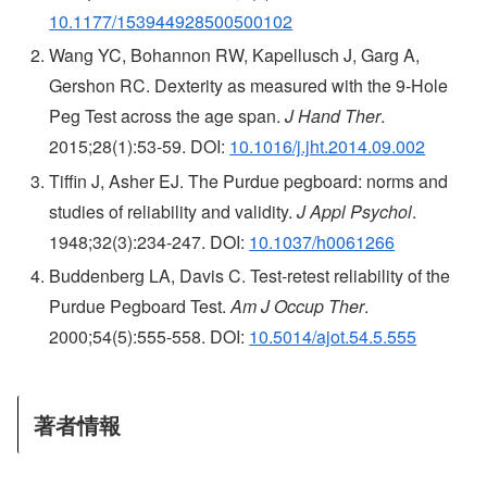
10.1177/153944928500500102
Wang YC, Bohannon RW, Kapellusch J, Garg A,
Gershon RC. Dexterity as measured with the 9-Hole
Peg Test across the age span.
J Hand Ther
.
2015;28(1):53-59. DOI:
10.1016/j.jht.2014.09.002
Tiffin J, Asher EJ. The Purdue pegboard: norms and
studies of reliability and validity.
J Appl Psychol
.
1948;32(3):234-247. DOI:
10.1037/h0061266
Buddenberg LA, Davis C. Test-retest reliability of the
Purdue Pegboard Test.
Am J Occup Ther
.
2000;54(5):555-558. DOI:
10.5014/ajot.54.5.555
著者情報