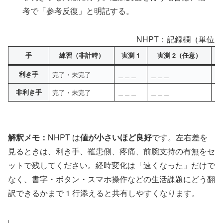
考で「参考反復」と明記する。
NHPT：記録欄（単位
手
練習（非計時）
実測 1
実測 2（任意）
利き手
完了・未完了
＿＿＿
＿＿＿
＿
非利き手
完了・未完了
＿＿＿
＿＿＿
＿
解釈メモ：
NHPT は
値が小さいほど良好
です。左右差を
見るときは、利き手、罹患側、疼痛、前腕支持の有無をセ
ットで残してください。経時変化は「速くなった」だけで
なく、書字・ボタン・スマホ操作などの生活課題にどう翻
訳できるかまで 1 行添えると共有しやすくなります。