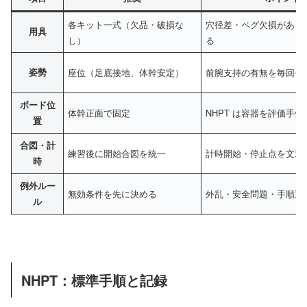
各キット一式（欠品・破損な
穴径差・ペグ欠損がある
用具
し）
る
姿勢
座位（足底接地、体幹安定）
前腕支持の有無を毎回そ
ボード位
体幹正面で固定
NHPT は容器を評価手
置
合図・計
練習後に開始合図を統一
計時開始・停止点を文章
時
例外ルー
無効条件を先に決める
外乱・安全問題・手順逸
ル
NHPT：標準手順と記録