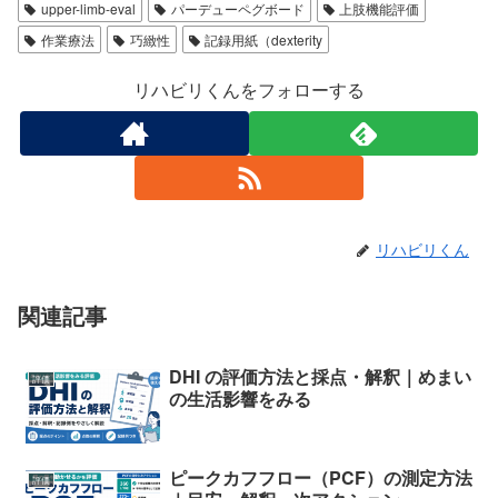
upper-limb-eval
パーデューペグボード
上肢機能評価
作業療法
巧緻性
記録用紙（dexterity
リハビリくんをフォローする
リハビリくん
関連記事
DHI の評価方法と採点・解釈｜めまい
評価
の生活影響をみる
ピークカフフロー（PCF）の測定方法
評価