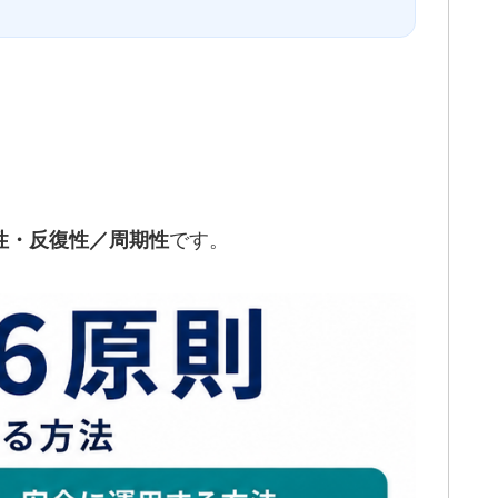
です。
性・反復性／周期性