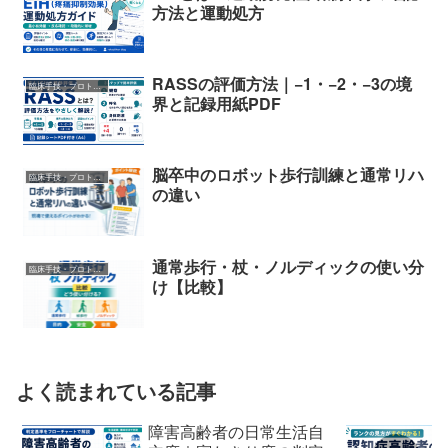
方法と運動処方
RASSの評価方法｜−1・−2・−3の境
臨床手技・プロトコル
界と記録用紙PDF
脳卒中のロボット歩行訓練と通常リハ
臨床手技・プロトコル
の違い
通常歩行・杖・ノルディックの使い分
臨床手技・プロトコル
け【比較】
よく読まれている記事
障害高齢者の日常生活自