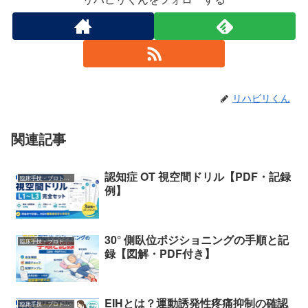
リハビリくん
関連記事
認知症 OT 視空間ドリル【PDF・記録
臨床手技・プロトコル
例】
30° 側臥位ポジショニングの手順と記
臨床手技・プロトコル
録【図解・PDF付き】
EIHとは？運動誘発性疼痛抑制の確認
臨床手技・プロトコル