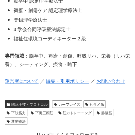
脳卒中 認定理学療法士
褥瘡・創傷ケア 認定理学療法士
登録理学療法士
3 学会合同呼吸療法認定士
福祉住環境コーディネーター 2 級
専門領域：
脳卒中、褥瘡・創傷、呼吸リハ、栄養（リハ栄
養）、シーティング、摂食・嚥下
運営者について
／
編集・引用ポリシー
／
お問い合わせ
臨床手技・プロトコル
カーフレイズ
ヒラメ筋
下肢筋力
下腿三頭筋
筋力トレーニング
腓腹筋
運動療法
リハビリくんをフォローする