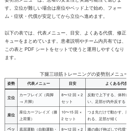
す。立位が難しい場合は座位やベッド上で始め、フォー
ム・症状・代償が安定してから立位へ進めます。
以下の表では、代表メニュー、目安、よくある代償、修正
キューをまとめています。患者説明やチーム内共有では、
この表と PDF シートをセットで使うと運用しやすくなり
ます。
下腿三頭筋トレーニングの姿勢別メニュー
姿勢
代表メニュー
目安
よくある代償
カーフレイズ（両脚
8〜12 回 × 2
反動で上下する、体幹前
立位
→ 片脚）
セット
い、足部が内外反する
座位カーフレイズ（膝
10〜15 回 ×
つま先だけで動かす、膝
座位
上荷重）
2 セット
れる、足部が傾く
ベッ
底屈運動（自動運動・
8〜12 回 × 2
膝の曲げ伸ばしで代償す