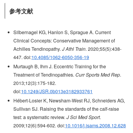
参考文献
Silbernagel KG, Hanlon S, Sprague A. Current
Clinical Concepts: Conservative Management of
Achilles Tendinopathy.
J Athl Train
. 2020;55(5):438-
447. doi:
10.4085/1062-6050-356-19
Murtaugh B, Ihm J. Eccentric Training for the
Treatment of Tendinopathies.
Curr Sports Med Rep
.
2013;12(3):175-182.
doi:
10.1249/JSR.0b013e3182933761
Hébert-Losier K, Newsham-West RJ, Schneiders AG,
Sullivan SJ. Raising the standards of the calf-raise
test: a systematic review.
J Sci Med Sport
.
2009;12(6):594-602. doi:
10.1016/j.jsams.2008.12.628