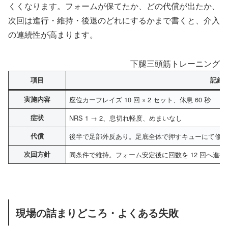
くくなります。フォームが保てたか、どの代償が出たか、
次回は進行・維持・後退のどれにするかまで書くと、介入
の連続性が高まります。
下腿三頭筋トレーニングの
項目
記録
実施内容
座位カーフレイズ 10 回 × 2 セット、休息 60 秒
症状
NRS 1 → 2、息切れ軽度、めまいなし
代償
後半で足部外反あり。足底全体で押すキューにて修
次回方針
同条件で維持。フォーム安定後に回数を 12 回へ進行
現場の詰まりどころ・よくある失敗