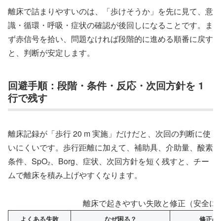
離床で詰まりやすいのは、「歩けそうか」を先に見て、意
識・循環・呼吸・症状の確認が後回しになることです。ま
ず赤信号を拾い、問題なければ段階的に進める順番に戻す
と、判断が安定します。
回避手順：段階・条件・反応・次回方針を 1
行で残す
離床記録が「歩行 20 m 実施」だけだと、次回の判断に使
いにくいです。歩行距離に加えて、補助具、介助量、酸素
条件、SpO₂、Borg、症状、次回方針を短く残すと、チー
ムで離床を積み上げやすくなります。
離床で起きやすい失敗と修正（安全に
よくある失敗
なぜ困る？
修正の