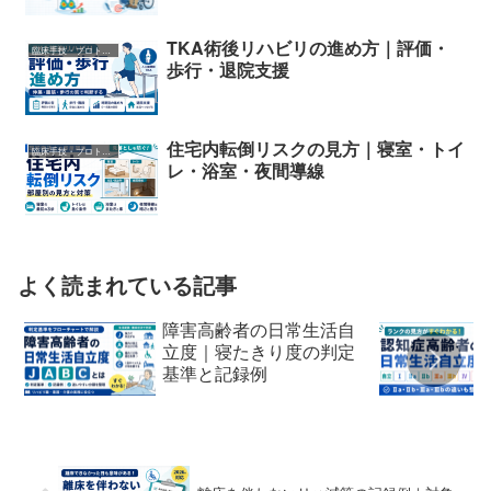
TKA術後リハビリの進め方｜評価・
臨床手技・プロトコル
歩行・退院支援
住宅内転倒リスクの見方｜寝室・トイ
臨床手技・プロトコル
レ・浴室・夜間導線
よく読まれている記事
障害高齢者の日常生活自
立度｜寝たきり度の判定
基準と記録例