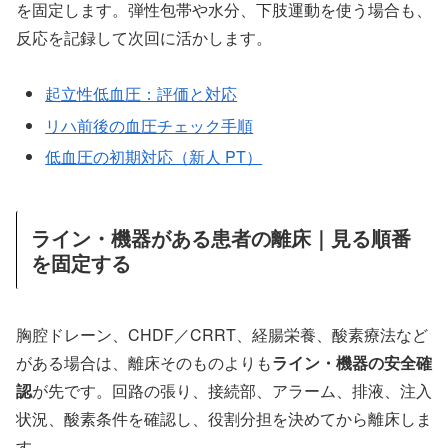
を固定します。弾性包帯や水分、下肢運動を使う場合も、
反応を記録して次回に活かします。
起立性低血圧：評価と対応
リハ前後の血圧チェック手順
低血圧の初期対応（新人 PT）
ライン・機器がある患者の離床｜見る順番
を固定する
胸腔ドレーン、CHDF／CRRT、経腸栄養、酸素療法など
がある場合は、離床そのものよりも
ライン・機器の安全確
認
が先です。回路の張り、接続部、アラーム、排液、注入
状況、酸素条件を確認し、役割分担を決めてから離床しま
す。