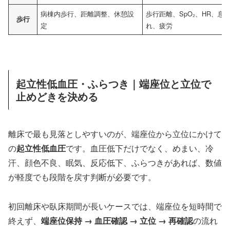
病棟内歩行、距離調整、休憩設
歩行距離、SpO₂、HR、息
歩行
定
れ、疲労
起立性低血圧・ふらつき｜端座位と立位で
止めどきを決める
離床で最も見落としやすいのが、端座位から立位にかけて
の
起立性低血圧
です。血圧低下だけでなく、めまい、冷
汗、顔色不良、眠気、反応低下、ふらつきがあれば、数値
が軽度でも段階を戻す判断が必要です。
初回離床や臥床期間が長いケースでは、端座位を短時間で
終えず、
端座位保持 → 血圧確認 → 立位 → 再確認
の流れ