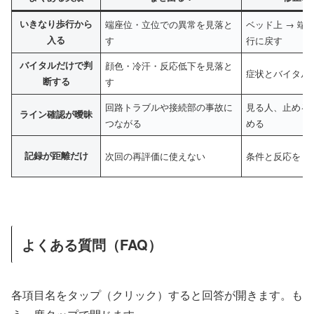
いきなり歩行から
端座位・立位での異常を見落と
ベッド上 → 端座
入る
す
行に戻す
バイタルだけで判
顔色・冷汗・反応低下を見落と
症状とバイタル
断する
す
回路トラブルや接続部の事故に
見る人、止める
ライン確認が曖昧
つながる
める
記録が距離だけ
次回の再評価に使えない
条件と反応を 1
よくある質問（FAQ）
各項目名をタップ（クリック）すると回答が開きます。も