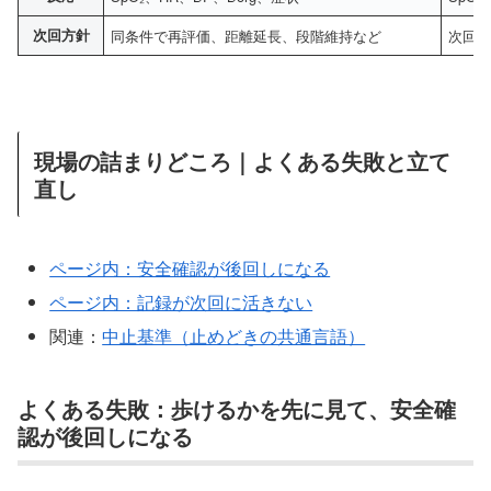
次回方針
同条件で再評価、距離延長、段階維持など
次回は
現場の詰まりどころ｜よくある失敗と立て
直し
ページ内：安全確認が後回しになる
ページ内：記録が次回に活きない
関連：
中止基準（止めどきの共通言語）
よくある失敗：歩けるかを先に見て、安全確
認が後回しになる