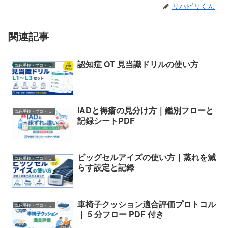
リハビリくん
関連記事
認知症 OT 見当識ドリルの使い方
臨床手技・プロトコル
IADと褥瘡の見分け方｜鑑別フローと
臨床手技・プロトコル
記録シートPDF
ビッグセルアイズの使い方｜蒸れを減
臨床手技・プロトコル
らす設定と記録
車椅子クッション適合評価プロトコル
臨床手技・プロトコル
｜ 5 分フロー PDF 付き