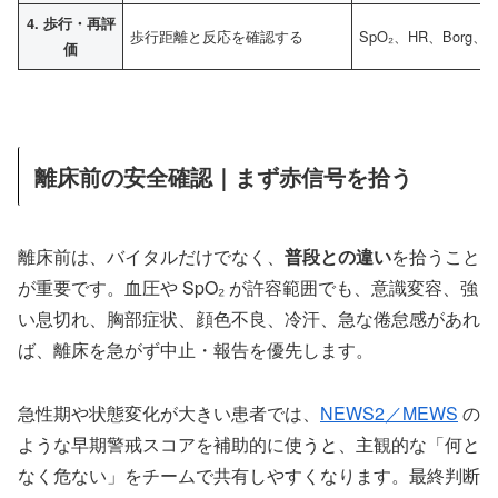
4. 歩行・再評
歩行距離と反応を確認する
SpO₂、HR、Bor
価
離床前の安全確認｜まず赤信号を拾う
離床前は、バイタルだけでなく、
普段との違い
を拾うこと
が重要です。血圧や SpO₂ が許容範囲でも、意識変容、強
い息切れ、胸部症状、顔色不良、冷汗、急な倦怠感があれ
ば、離床を急がず中止・報告を優先します。
急性期や状態変化が大きい患者では、
NEWS2／MEWS
の
ような早期警戒スコアを補助的に使うと、主観的な「何と
なく危ない」をチームで共有しやすくなります。最終判断