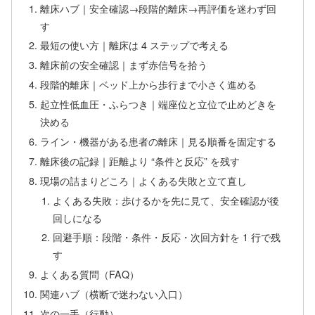
離床ハブ｜安全確認→段階的離床→再評価を迷わず回
す
最短の使い方｜離床は 4 ステップで考える
離床前の安全確認｜まず赤信号を拾う
段階的離床｜ベッド上から歩行まで小さく進める
起立性低血圧・ふらつき｜端座位と立位で止めどきを
決める
ライン・機器がある患者の離床｜見る順番を固定する
離床後の記録｜距離より “条件と反応” を残す
現場の詰まりどころ｜よくある失敗と立て直し
よくある失敗：歩けるかを先に見て、安全確認が後
回しになる
回避手順：段階・条件・反応・次回方針を 1 行で残
す
よくある質問（FAQ）
関連ハブ（横断で迷わない入口）
次の一手（行動）