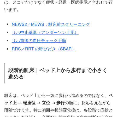
は、スコアだけでなく症状・経過・医師指示と合わせて行
います。
NEWS2／MEWS：離床前スクリーニング
リハ中止基準（アンダーソン土肥）
リハ前後の血圧チェック手順
RRS／RRT の呼びどき（SBAR）
段階的離床｜ベッド上から歩行まで小さく
進める
離床は、ベッド上から一気に歩行へ進めるのではなく、
ベ
ッド上 → 端座位 → 立位 → 歩行
の順に、反応を見ながら
段階づけます。特に初回や状態変化後は、各段階で症状と