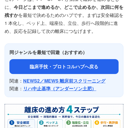
に、
今日どこまで進めるか、どこで止めるか、次回に何を
残すか
を最短で決めるためのハブです。まずは安全確認を
1 本化し、ベッド上、端座位、立位、歩行へ段階的に進
め、反応を記録して次の離床につなげます。
同ジャンルを最短で回遊（おすすめ）
臨床手技・プロトコルハブへ戻る
関連：
NEWS2／MEWS 離床前スクリーニング
関連：
リハ中止基準（アンダーソン土肥）