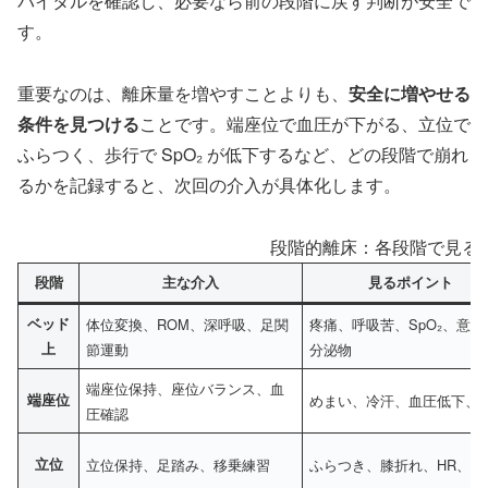
バイタルを確認し、必要なら前の段階に戻す判断が安全で
す。
重要なのは、離床量を増やすことよりも、
安全に増やせる
条件を見つける
ことです。端座位で血圧が下がる、立位で
ふらつく、歩行で SpO₂ が低下するなど、どの段階で崩れ
るかを記録すると、次回の介入が具体化します。
段階的離床：各段階で見る
段階
主な介入
見るポイント
ベッド
体位変換、ROM、深呼吸、足関
疼痛、呼吸苦、SpO₂、意識
上
節運動
分泌物
端座位保持、座位バランス、血
端座位
めまい、冷汗、血圧低下、
圧確認
立位
立位保持、足踏み、移乗練習
ふらつき、膝折れ、HR、Bo