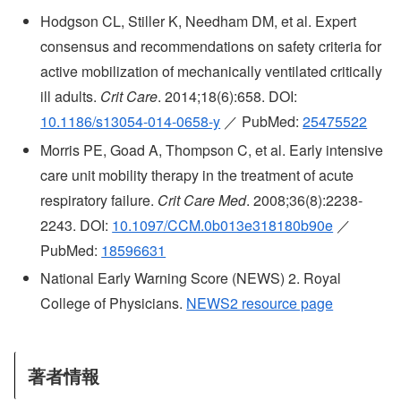
Hodgson CL, Stiller K, Needham DM, et al. Expert
consensus and recommendations on safety criteria for
active mobilization of mechanically ventilated critically
ill adults.
Crit Care
. 2014;18(6):658. DOI:
10.1186/s13054-014-0658-y
／ PubMed:
25475522
Morris PE, Goad A, Thompson C, et al. Early intensive
care unit mobility therapy in the treatment of acute
respiratory failure.
Crit Care Med
. 2008;36(8):2238-
2243. DOI:
10.1097/CCM.0b013e318180b90e
／
PubMed:
18596631
National Early Warning Score (NEWS) 2. Royal
College of Physicians.
NEWS2 resource page
著者情報