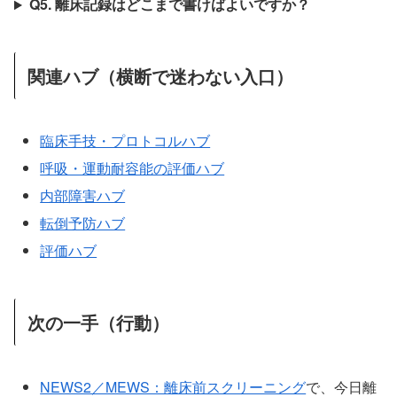
Q5. 離床記録はどこまで書けばよいですか？
関連ハブ（横断で迷わない入口）
臨床手技・プロトコルハブ
呼吸・運動耐容能の評価ハブ
内部障害ハブ
転倒予防ハブ
評価ハブ
次の一手（行動）
NEWS2／MEWS：離床前スクリーニング
で、今日離