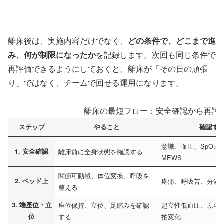
離床後は、実施内容だけでなく、
どの条件で、どこまで進
み、何が制限になったか
を記録します。次回も同じ条件で
再評価できるようにしておくと、離床が「その日の頑張
り」ではなく、チームで回せる運用になります。
離床の最短フロー：安全確認から再評価
ステップ
やること
確認す
意識、血圧、SpO₂、
1. 安全確認
離床前に全身状態を確認する
MEWS
関節可動域、体位変換、呼吸を
2. ベッド上
疼痛、呼吸苦、分泌
整える
3. 端座位・立
座位保持、立位、足踏みを確認
起立性低血圧、ふら
位
する
拍変化