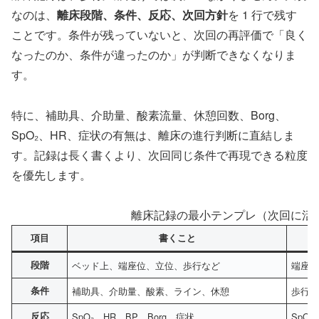
なのは、
離床段階、条件、反応、次回方針
を 1 行で残す
ことです。条件が残っていないと、次回の再評価で「良く
なったのか、条件が違ったのか」が判断できなくなりま
す。
特に、補助具、介助量、酸素流量、休憩回数、Borg、
SpO₂、HR、症状の有無は、離床の進行判断に直結しま
す。記録は長く書くより、次回同じ条件で再現できる粒度
を優先します。
離床記録の最小テンプレ（次回に活か
項目
書くこと
段階
ベッド上、端座位、立位、歩行など
端座位 
条件
補助具、介助量、酸素、ライン、休憩
歩行器
反応
SpO₂、HR、BP、Borg、症状
SpO₂