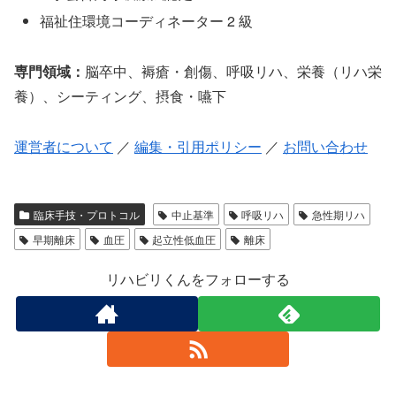
福祉住環境コーディネーター 2 級
専門領域：
脳卒中、褥瘡・創傷、呼吸リハ、栄養（リハ栄
養）、シーティング、摂食・嚥下
運営者について
／
編集・引用ポリシー
／
お問い合わせ
臨床手技・プロトコル
中止基準
呼吸リハ
急性期リハ
早期離床
血圧
起立性低血圧
離床
リハビリくんをフォローする