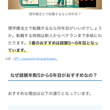
出典：
UPT（unwavering physical thrapist）