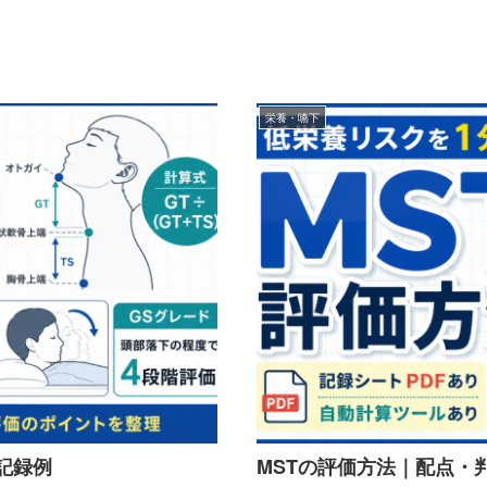
栄養・嚥下
記録例
MSTの評価方法｜配点・