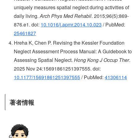
uniquely measures spatial neglect during activities of
daily living.
Arch Phys Med Rehabil
. 2015;96(5):869-
876.e1. doi:
10.1016/j.apmr.2014.10.023
/ PubMed:
25461827
Hreha K, Chen P. Revising the Kessler Foundation
Neglect Assessment Process Manual: A Guidebook to
Assessing Spatial Neglect.
Hong Kong J Occup Ther
.
2025 Nov 24:15691861251397555. doi:
10.1177/15691861251397555
/ PubMed:
41306114
著者情報