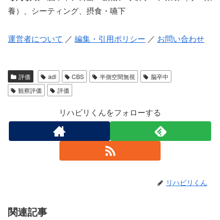
養）、シーティング、摂食・嚥下
運営者について
／
編集・引用ポリシー
／
お問い合わせ
評価
adl
CBS
半側空間無視
脳卒中
観察評価
評価
リハビリくんをフォローする
リハビリくん
関連記事