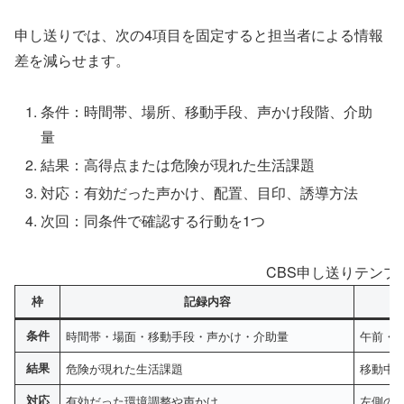
申し送りでは、次の4項目を固定すると担当者による情報
差を減らせます。
条件：時間帯、場所、移動手段、声かけ段階、介助
量
結果：高得点または危険が現れた生活課題
対応：有効だった声かけ、配置、目印、誘導方法
次回：同条件で確認する行動を1つ
CBS申し送りテンプ
枠
記録内容
条件
時間帯・場面・移動手段・声かけ・介助量
午前・
結果
危険が現れた生活課題
移動中
対応
有効だった環境調整や声かけ
左側の