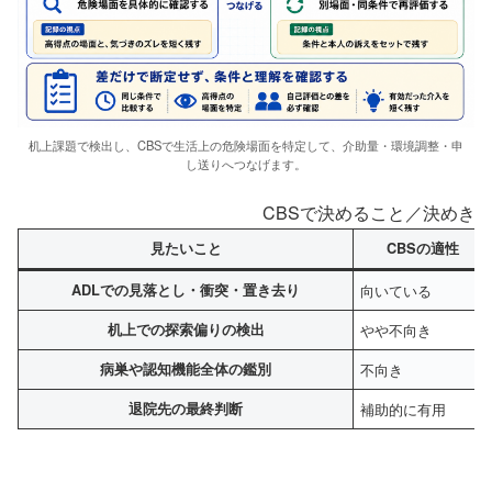
机上課題で検出し、CBSで生活上の危険場面を特定して、介助量・環境調整・申
し送りへつなげます。
CBSで決めること／決めき
見たいこと
CBSの適性
ADLでの見落とし・衝突・置き去り
向いている
机上での探索偏りの検出
やや不向き
病巣や認知機能全体の鑑別
不向き
退院先の最終判断
補助的に有用