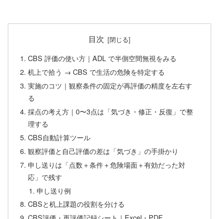
目次
CBS 評価の使い方｜ADL で半側空間無視をみる
机上で拾う → CBS で生活の危険を特定する
実施のコツ｜観察条件の固定が再評価の精度を左右す
る
採点の考え方｜0〜3点は「気づき・修正・反復」で整
理する
CBS自動計算ツール
観察評価と自己評価の差は「気づき」の手掛かり
申し送りは「点数＋条件＋危険場面＋有効だった対
応」で残す
申し送り例
CBSと机上課題の役割を分ける
CBS評価・再評価記録シート｜Excel・PDF