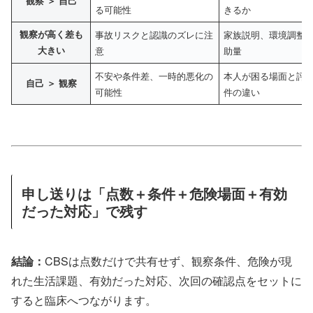
観察 ＞ 自己
る可能性
きるか
観察が高く差も
事故リスクと認識のズレに注
家族説明、環境調整
大きい
意
助量
不安や条件差、一時的悪化の
本人が困る場面と評
自己 ＞ 観察
可能性
件の違い
申し送りは「点数＋条件＋危険場面＋有効
だった対応」で残す
結論：
CBSは点数だけで共有せず、観察条件、危険が現
れた生活課題、有効だった対応、次回の確認点をセットに
すると臨床へつながります。