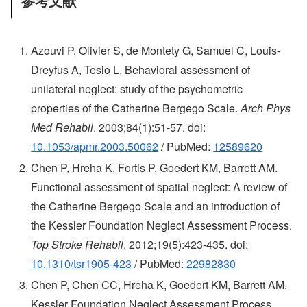
参考文献
Azouvi P, Olivier S, de Montety G, Samuel C, Louis-
Dreyfus A, Tesio L. Behavioral assessment of
unilateral neglect: study of the psychometric
properties of the Catherine Bergego Scale.
Arch Phys
Med Rehabil
. 2003;84(1):51-57. doi:
10.1053/apmr.2003.50062
/ PubMed:
12589620
Chen P, Hreha K, Fortis P, Goedert KM, Barrett AM.
Functional assessment of spatial neglect: A review of
the Catherine Bergego Scale and an introduction of
the Kessler Foundation Neglect Assessment Process.
Top Stroke Rehabil
. 2012;19(5):423-435. doi:
10.1310/tsr1905-423
/ PubMed:
22982830
Chen P, Chen CC, Hreha K, Goedert KM, Barrett AM.
Kessler Foundation Neglect Assessment Process