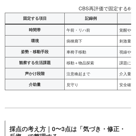
CBS再評価で固定する6
固定する項目
記録例
時間帯
午前・リハ前
覚醒や注
環境
病棟廊下
刺激量や
姿勢・移動手段
車椅子移動
視線や体
観察する生活課題
移動＋物品探索
課題によ
声かけ段階
注意喚起まで
介入量に
介助量
見守り
安全確保
採点の考え方｜0〜3点は「気づき・修正・