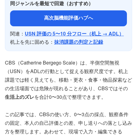
同ジャンルを最短で回遊（おすすめ）
高次脳機能評価ハブへ
関連：
USN 評価の 5〜10 分フロー（机上 → ADL）
机上を先に固める：
抹消課題の判定と記録
CBS（Catherine Bergego Scale）は、半側空間無視
（USN）をADLの行動として捉える観察尺度です。机上
課題では軽く見えても、移動・更衣・食事・物品探索など
の生活場面では危険が現れることがあり、CBSではその
生活上のズレ
を合計0〜30点で整理できます。
この記事では、CBSの使い方、0〜3点の採点、観察条件
の固定、本人の自己評価との差、申し送りへの落とし込み
方を整理します。あわせて、現場で入力・編集できる