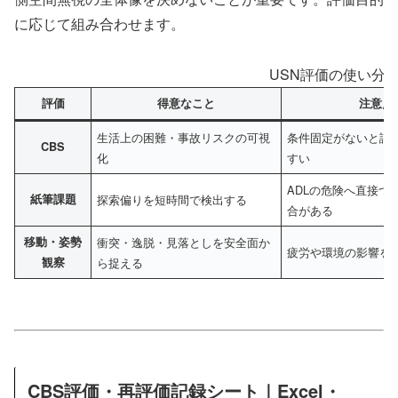
に応じて組み合わせます。
USN評価の使い分
評価
得意なこと
注意点
生活上の困難・事故リスクの可視
条件固定がないと評
CBS
化
すい
ADLの危険へ直接つ
紙筆課題
探索偏りを短時間で検出する
合がある
移動・姿勢
衝突・逸脱・見落としを安全面か
疲労や環境の影響を
観察
ら捉える
CBS評価・再評価記録シート｜Excel・