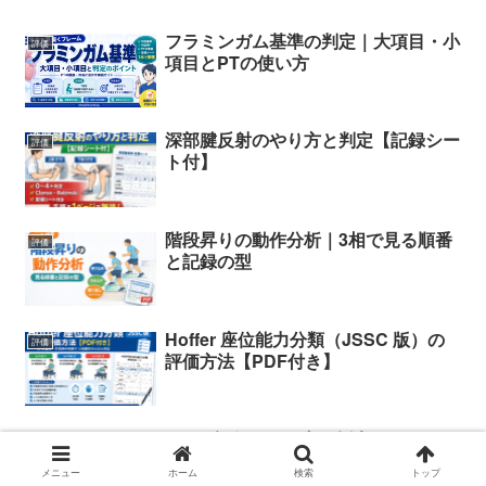
フラミンガム基準の判定｜大項目・小
評価
項目とPTの使い方
深部腱反射のやり方と判定【記録シー
評価
ト付】
階段昇りの動作分析｜3相で見る順番
評価
と記録の型
Hoffer 座位能力分類（JSSC 版）の
評価
評価方法【PDF付き】
LEFS 評価のやり方｜採点・MCID・
評価
記録例
メニュー
ホーム
検索
トップ