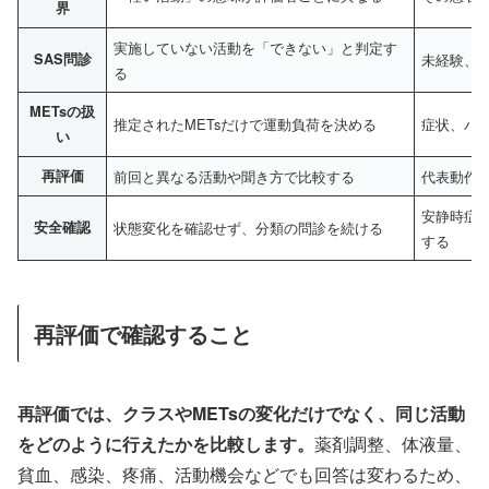
界
実施していない活動を「できない」と判定す
SAS問診
未経験、
る
METsの扱
推定されたMETsだけで運動負荷を決める
症状、バ
い
再評価
前回と異なる活動や聞き方で比較する
代表動作
安静時症
安全確認
状態変化を確認せず、分類の問診を続ける
する
再評価で確認すること
再評価では、クラスやMETsの変化だけでなく、同じ活動
をどのように行えたかを比較します。
薬剤調整、体液量、
貧血、感染、疼痛、活動機会などでも回答は変わるため、