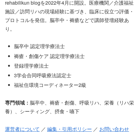
rehabilikun blogを2022年4月に開設。医療機関／介護福祉
施設／訪問リハの現場経験に基づき、臨床に役立つ評価・
プロトコルを発信。脳卒中・褥瘡などで講師登壇経験あ
り。
脳卒中 認定理学療法士
褥瘡・創傷ケア 認定理学療法士
登録理学療法士
3学会合同呼吸療法認定士
福祉住環境コーディネーター2級
専門領域：
脳卒中、褥瘡・創傷、呼吸リハ、栄養（リハ栄
養）、シーティング、摂食・嚥下
運営者について
／
編集・引用ポリシー
／
お問い合わせ