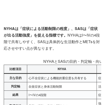
NYHAは「症状による活動制限の程度」、SASは「症状
が出る活動強度」を捉える指標です。
NYHAはI〜IVの4段
階で共有しやすく、SASは具体的な生活動作とMETsを対
応させやすい点が異なります。
NYHAとSASの目的・判定軸・向
比較項目
NYHA
主な目的
心不全症状による機能的重症度を共有する
症状
判定軸
自覚症状と身体活動制限
活動
結果
I〜IVの4段階
症状
強度