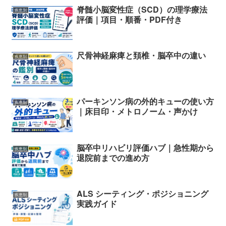
脊髄小脳変性症（SCD）の理学療法
疾患別
評価｜項目・順番・PDF付き
尺骨神経麻痺と頚椎・脳卒中の違い
疾患別
パーキンソン病の外的キューの使い方
疾患別
｜床目印・メトロノーム・声かけ
脳卒中リハビリ評価ハブ｜急性期から
疾患別
退院前までの進め方
ALS シーティング・ポジショニング
疾患別
実践ガイド