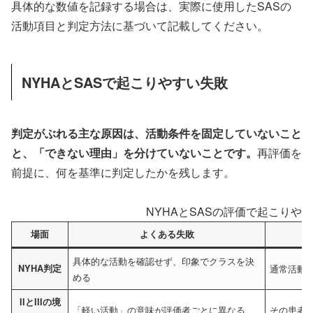
具体的な数値を記録する場合は、実際に使用したSASの
活動項目と判定方法に基づいて記載してください。
NYHAとSASで起こりやすい失敗
判定がぶれる主な原因は、活動条件を固定していないこと
と、「できない理由」を分けていないことです。
再評価を
前提に、何を基準に判定したかを残します。
NYHAとSASの評価で起こりや
場面
よくある失敗
具体的な活動を確認せず、印象でクラスを決
NYHA判定
通常活動
める
IIとIIIの境
「軽い活動」の意味が評価者ごとに異なる
その患者