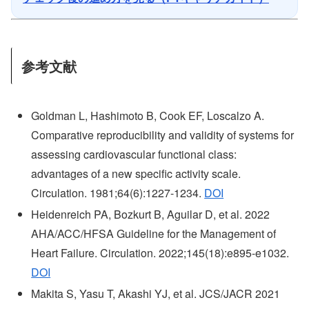
参考文献
Goldman L, Hashimoto B, Cook EF, Loscalzo A.
Comparative reproducibility and validity of systems for
assessing cardiovascular functional class:
advantages of a new specific activity scale.
Circulation. 1981;64(6):1227-1234.
DOI
Heidenreich PA, Bozkurt B, Aguilar D, et al. 2022
AHA/ACC/HFSA Guideline for the Management of
Heart Failure. Circulation. 2022;145(18):e895-e1032.
DOI
Makita S, Yasu T, Akashi YJ, et al. JCS/JACR 2021