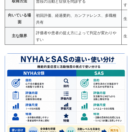
取得方法
普段の活動と症状を問診する
する
向いている場
初回評価、経過要約、カンファレンス、多職種
生活
面
共有
評価者や患者の捉え方によって判定が変わりや
主な限界
生活
すい