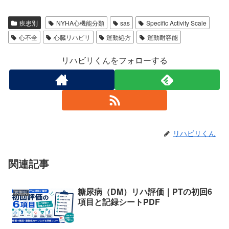
疾患別
NYHA心機能分類
sas
Specific Activity Scale
心不全
心臓リハビリ
運動処方
運動耐容能
リハビリくんをフォローする
リハビリくん
関連記事
糖尿病（DM）リハ評価｜PTの初回6
疾患別
項目と記録シートPDF