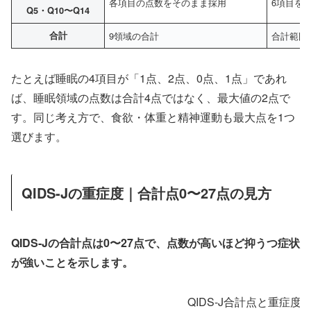
各項目の点数をそのまま採用
6項目を
Q5・Q10〜Q14
合計
9領域の合計
合計範囲は
たとえば睡眠の4項目が「1点、2点、0点、1点」であれ
ば、睡眠領域の点数は合計4点ではなく、最大値の2点で
す。同じ考え方で、食欲・体重と精神運動も最大点を1つ
選びます。
QIDS-Jの重症度｜合計点0〜27点の見方
QIDS-Jの合計点は0〜27点で、点数が高いほど抑うつ症状
が強いことを示します。
QIDS-J合計点と重症度