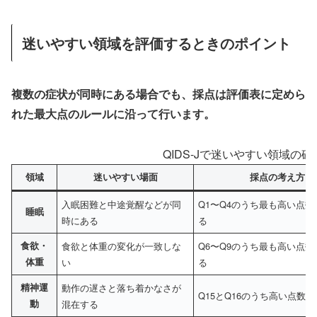
迷いやすい領域を評価するときのポイント
複数の症状が同時にある場合でも、採点は評価表に定めら
れた最大点のルールに沿って行います。
QIDS-Jで迷いやすい領域の
領域
迷いやすい場面
採点の考え方
入眠困難と中途覚醒などが同
Q1〜Q4のうち最も高い点
睡眠
時にある
る
食欲・
食欲と体重の変化が一致しな
Q6〜Q9のうち最も高い点
体重
い
る
精神運
動作の遅さと落ち着かなさが
Q15とQ16のうち高い点数
動
混在する