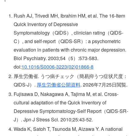
Rush AJ, Trivedi MH, Ibrahim HM, et al. The 16-Item
Quick Inventory of Depressive
Symptomatology（QIDS）, clinician rating（QIDS-
C）, and self-report（QIDS-SR）: a psychometric
evaluation in patients with chronic major depression.
Biol Psychiatry. 2003;54（5）:573-583.
doi:
10.1016/S0006-3223(02)01866-8
厚生労働省. うつ病チェック（簡易抑うつ症状尺度：
QIDS-J）.
厚生労働省公開資料
. 2026年7月25日閲覧.
Fujisawa D, Nakagawa A, Tajima M, et al. Cross-
cultural adaptation of the Quick Inventory of
Depressive Symptomatology-Self Report（QIDS-SR-
J）. Jpn J Stress Sci. 2010;25:43-52.
Wada K, Satoh T, Tsunoda M, Aizawa Y. A national