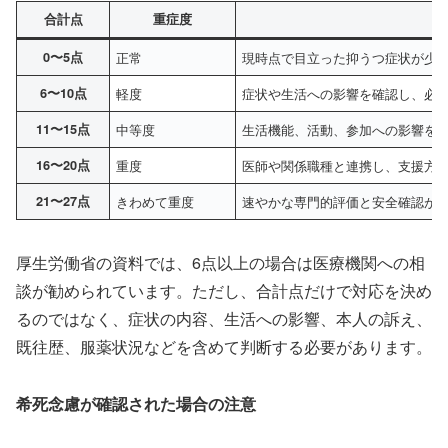
合計点
重症度
0〜5点
正常
現時点で目立った抑うつ症状が少
6〜10点
軽度
症状や生活への影響を確認し、必
11〜15点
中等度
生活機能、活動、参加への影響を
16〜20点
重度
医師や関係職種と連携し、支援方
21〜27点
きわめて重度
速やかな専門的評価と安全確認が
厚生労働省の資料では、6点以上の場合は医療機関への相
談が勧められています。ただし、合計点だけで対応を決め
るのではなく、症状の内容、生活への影響、本人の訴え、
既往歴、服薬状況などを含めて判断する必要があります。
希死念慮が確認された場合の注意