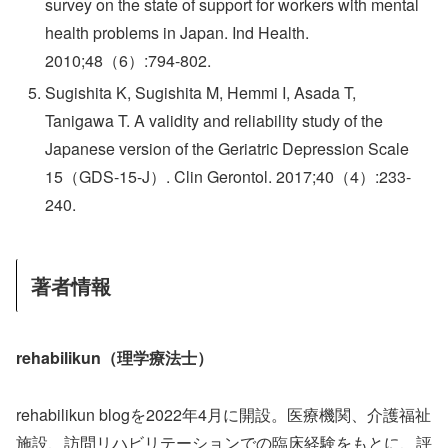
survey on the state of support for workers with mental
health problems in Japan. Ind Health.
2010;48（6）:794-802.
Sugishita K, Sugishita M, Hemmi I, Asada T,
Tanigawa T. A validity and reliability study of the
Japanese version of the Geriatric Depression Scale
15（GDS-15-J）. Clin Gerontol. 2017;40（4）:233-
240.
著者情報
rehabilikun（理学療法士）
rehabilikun blogを2022年4月に開設。医療機関、介護福祉
施設、訪問リハビリテーションでの臨床経験をもとに、評