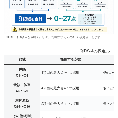
QIDS-Jは16項目を単純合計せず、9領域にまとめて0〜27点を算出します。
QIDS-Jの採点ルー
領域
採用する点数
睡眠
4項目の最大点を1つ採用
4項目を
Q1〜Q4
食欲・体重
4項目の最大点を1つ採用
低下と増
Q6〜Q9
精神運動
2項目の最大点を1つ採用
遅さと落
Q15〜Q16
その他6領域