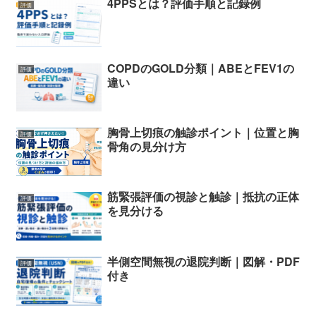
4PPSとは？評価手順と記録例
評価
COPDのGOLD分類｜ABEとFEV1の
評価
違い
胸骨上切痕の触診ポイント｜位置と胸
評価
骨角の見分け方
筋緊張評価の視診と触診｜抵抗の正体
評価
を見分ける
半側空間無視の退院判断｜図解・PDF
評価
付き