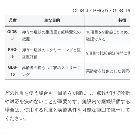
QIDS-J・PHQ-9・GDS-1
尺度
主な目的
特徴
QIDS-
抑うつ症状の重症度と経時変化の
16項目を9領域にまとめ、
J
把握
確認できる
PHQ-
抑うつ症状のスクリーニングと重
9項目で比較的短時間に実
9
症度評価
GDS-
高齢者の抑うつ症状のスクリーニ
高齢者を対象とした質問構
15
ング
どの尺度を使う場合も、目的を明確にし、点数だけで診断
や対応を決めないことが重要です。施設内で継続評価する
場合は、使用する尺度と実施条件を可能な範囲で統一して
ください。