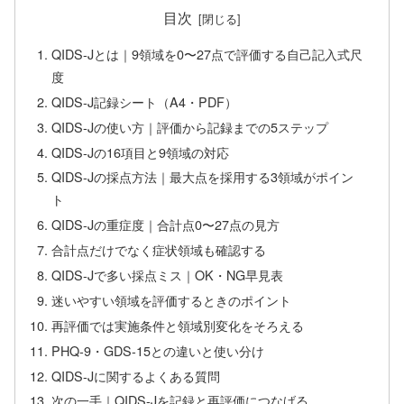
目次
QIDS-Jとは｜9領域を0〜27点で評価する自己記入式尺
度
QIDS-J記録シート（A4・PDF）
QIDS-Jの使い方｜評価から記録までの5ステップ
QIDS-Jの16項目と9領域の対応
QIDS-Jの採点方法｜最大点を採用する3領域がポイン
ト
QIDS-Jの重症度｜合計点0〜27点の見方
合計点だけでなく症状領域も確認する
QIDS-Jで多い採点ミス｜OK・NG早見表
迷いやすい領域を評価するときのポイント
再評価では実施条件と領域別変化をそろえる
PHQ-9・GDS-15との違いと使い分け
QIDS-Jに関するよくある質問
次の一手｜QIDS-Jを記録と再評価につなげる