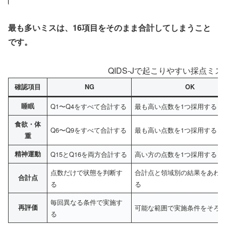
最も多いミスは、16項目をそのまま合計してしまうこと
です。
QIDS-Jで起こりやすい採点ミ
確認項目
NG
OK
睡眠
Q1〜Q4をすべて合計する
最も高い点数を1つ採用する
食欲・体
Q6〜Q9をすべて合計する
最も高い点数を1つ採用する
重
精神運動
Q15とQ16を両方合計する
高い方の点数を1つ採用する
点数だけで状態を判断す
合計点と領域別の結果をあわ
合計点
る
る
毎回異なる条件で実施す
再評価
可能な範囲で実施条件をそろ
る