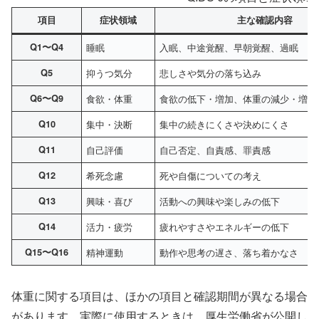
項目
症状領域
主な確認内容
Q1〜Q4
睡眠
入眠、中途覚醒、早朝覚醒、過眠
Q5
抑うつ気分
悲しさや気分の落ち込み
Q6〜Q9
食欲・体重
食欲の低下・増加、体重の減少・増加
Q10
集中・決断
集中の続きにくさや決めにくさ
Q11
自己評価
自己否定、自責感、罪責感
Q12
希死念慮
死や自傷についての考え
Q13
興味・喜び
活動への興味や楽しみの低下
Q14
活力・疲労
疲れやすさやエネルギーの低下
Q15〜Q16
精神運動
動作や思考の遅さ、落ち着かなさ
体重に関する項目は、ほかの項目と確認期間が異なる場合
があります。実際に使用するときは、厚生労働省が公開し