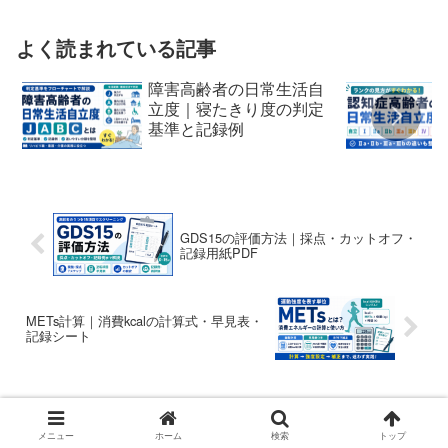
よく読まれている記事
障害高齢者の日常生活自
立度｜寝たきり度の判定
基準と記録例
GDS15の評価方法｜採点・カットオフ・
記録用紙PDF
METs計算｜消費kcalの計算式・早見表・
記録シート
ホーム
評価
メニュー
ホーム
検索
トップ