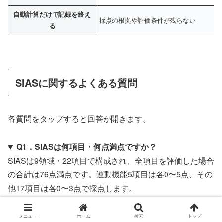
自動計算だけで記録を終え
採点の根拠や評価条件が残らない
る
SIASに関するよくある質問
各質問をタップすると回答が開きます。
Q1．SIASは何項目・何点満点ですか？
SIASは9領域・22項目で構成され、全項目を評価した場合
の合計は76点満点です。運動機能5項目は各0〜5点、その
他17項目は各0〜3点で採点します。
Q2．一部の項目だけ評価して合計点を記録できます
メニュー
ホーム
検索
トップ