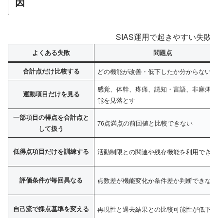
因
SIAS運用で起きやすい失敗
よくある失敗
問題点
合計点だけ比較する
どの機能が改善・低下したか分からない
感覚、体幹、疼痛、認知・言語、非麻痺側
運動項目だけを見る
能を見落とす
一部項目の得点を合計点と
76点満点の前回値と比較できない
して扱う
低得点項目だけを訓練する
活動制限との関連や残存機能を利用できな
評価条件が毎回異なる
点数差が機能変化か条件差か判断できない
自己流で採点基準を変える
再現性と過去結果との比較可能性が低下す