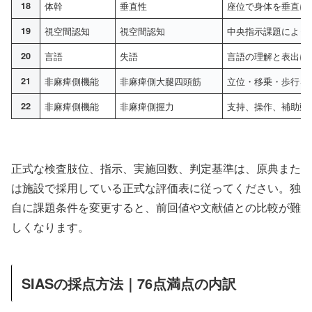
18
体幹
垂直性
座位で身体を垂直に
19
視空間認知
視空間認知
中央指示課題によっ
20
言語
失語
言語の理解と表出に
21
非麻痺側機能
非麻痺側大腿四頭筋
立位・移乗・歩行を
22
非麻痺側機能
非麻痺側握力
支持、操作、補助動
正式な検査肢位、指示、実施回数、判定基準は、原典また
は施設で採用している正式な評価表に従ってください。独
自に課題条件を変更すると、前回値や文献値との比較が難
しくなります。
SIASの採点方法｜76点満点の内訳