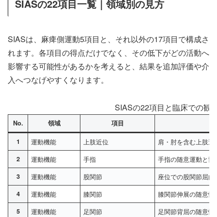
SIASの22項目一覧｜領域別の見方
SIASは、麻痺側運動5項目と、それ以外の17項目で構成さ
れます。各項目の得点だけでなく、その低下がどの活動へ
影響する可能性があるかを考えると、結果を追加評価や介
入へつなげやすくなります。
SIASの22項目と臨床での観
No.
領域
項目
1
運動機能
上肢近位
肩・肘を含む上肢近
2
運動機能
手指
手指の随意運動と協
3
運動機能
股関節
座位での股関節屈曲
4
運動機能
膝関節
膝関節伸展の随意性
5
運動機能
足関節
足関節背屈の随意性