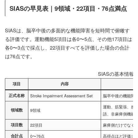
SIASの早見表｜9領域・22項目・76点満点
SIASは、脳卒中後の多面的な機能障害を短時間で俯瞰す
る評価です。運動機能5項目は各0〜5点、その他17項目は
各0〜3点で採点し、22項目すべてを評価した場合の合計
は76点です。
SIASの基本情報
項目
内容
正式名称
Stroke Impairment Assessment Set
脳卒中後の機能障
運動、筋緊張、感
領域数
9領域
語、非麻痺側機能
項目数
22項目
麻痺側だけでなく
合計点
0〜76点
高得点ほど評価し