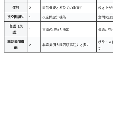
体幹
2
腹筋機能と座位での垂直性
起き上がり
視空間認知
1
視空間認知機能
空間の認識
言語（失
1
言語の理解と表出
失語が指示
語）
非麻痺側機
移乗・立位
2
非麻痺側大腿四頭筋筋力と握力
能
か