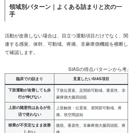
領域別パターン｜よくある詰まりと次の一
手
活動が改善しない場合は、目立つ運動項目だけでなく、関
連する感覚、体幹、可動域、疼痛、非麻痺側機能を横断し
て確認します。
SIASの得点パターンから考
臨床での詰まり
見直したいSIAS項目
下肢運動が改善しても歩
下肢位置覚、足関節可動域、垂直性、非
行が伸びない
麻痺側大腿四頭筋
上肢の随意性はあるが生
上肢触覚・位置覚、肩関節可動域、疼
活で使わない
痛、視空間認知
移乗が不安定なまま改善
腹筋、垂直性、非麻痺側大腿四頭筋、疼
しない
痛