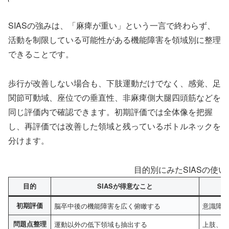
SIASの強みは、「麻痺が重い」という一言で終わらず、
活動を制限している可能性がある機能障害を領域別に整理
できることです。
歩行が改善しない場合も、下肢運動だけでなく、感覚、足
関節可動域、座位での垂直性、非麻痺側大腿四頭筋などを
同じ評価内で確認できます。初期評価では全体像を把握
し、再評価では改善した領域と残っているボトルネックを
分けます。
目的別にみたSIASの使い
目的
SIASが得意なこと
初期評価
脳卒中後の機能障害を広く俯瞰する
意識障
問題点整理
運動以外の低下領域も抽出する
上肢、