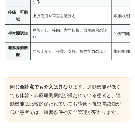
なる
疼痛・可動
上肢使用や荷重を避ける
疼痛の原因
域
見落とし、接触、方向転換、自主練習の誤
視空間認知
半側空間無
り
非麻痺側機
立ち上がり、移乗、支持、操作能力の低下
非麻痺側筋
能
同じ合計点でも介入は異なります。
運動機能が低く
ても体幹・非麻痺側機能が保たれている患者と、運
動機能は比較的保たれていても感覚・視空間認知が
低い患者では、練習条件や安全管理が変わります。