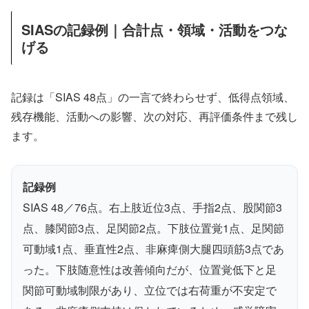
SIASの記録例｜合計点・領域・活動をつな
げる
記録は「SIAS 48点」の一言で終わらせず、低得点領域、
残存機能、活動への影響、次の対応、再評価条件まで残し
ます。
記録例
SIAS 48／76点。右上肢近位3点、手指2点、股関節3
点、膝関節3点、足関節2点。下肢位置覚1点、足関節
可動域1点、垂直性2点、非麻痺側大腿四頭筋3点であ
った。下肢随意性は改善傾向だが、位置覚低下と足
関節可動域制限があり、立位では右荷重が不安定で