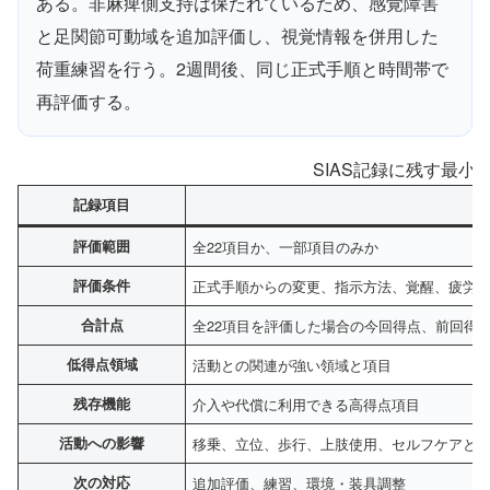
ある。非麻痺側支持は保たれているため、感覚障害
と足関節可動域を追加評価し、視覚情報を併用した
荷重練習を行う。2週間後、同じ正式手順と時間帯で
再評価する。
SIAS記録に残す最小
記録項目
評価範囲
全22項目か、一部項目のみか
評価条件
正式手順からの変更、指示方法、覚醒、疲労
合計点
全22項目を評価した場合の今回得点、前回得
低得点領域
活動との関連が強い領域と項目
残存機能
介入や代償に利用できる高得点項目
活動への影響
移乗、立位、歩行、上肢使用、セルフケアと
次の対応
追加評価、練習、環境・装具調整