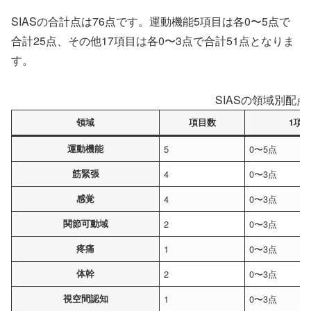
SIASの合計点は76点です。運動機能5項目は各0〜5点で
合計25点、その他17項目は各0〜3点で合計51点となりま
す。
SIASの領域別配点
領域
項目数
1項
運動機能
5
0〜5点
筋緊張
4
0〜3点
感覚
4
0〜3点
関節可動域
2
0〜3点
疼痛
1
0〜3点
体幹
2
0〜3点
視空間認知
1
0〜3点