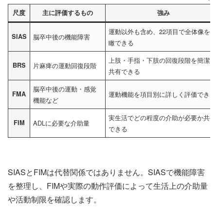
尺度
主に評価するもの
強み
運動以外も含め、22項目で全体像を俯
SIAS
脳卒中後の機能障害
瞰できる
上肢・手指・下肢の回復段階を簡潔に
BRS
片麻痺の運動回復段階
共有できる
脳卒中後の運動・感覚
FMA
運動機能を項目別に詳しく評価できる
機能など
実生活でどの程度の介助が必要か共有
FIM
ADLに必要な介助量
できる
SIASとFIMは代替関係ではありません。SIASで機能障害
を整理し、FIMや実際の動作評価によって生活上の介助量
や活動制限を確認します。