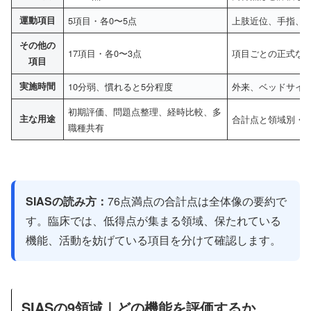
運動項目
5項目・各0〜5点
上肢近位、手指、
その他の
17項目・各0〜3点
項目ごとの正式な
項目
実施時間
10分弱、慣れると5分程度
外来、ベッドサイ
初期評価、問題点整理、経時比較、多
主な用途
合計点と領域別・
職種共有
SIASの読み方：
76点満点の合計点は全体像の要約で
す。臨床では、低得点が集まる領域、保たれている
機能、活動を妨げている項目を分けて確認します。
SIASの9領域｜どの機能を評価するか