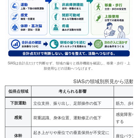
SIASは合計点だけで判断せず、領域の偏りと残存機能を確認し、移乗・歩行・上
肢使用などの活動へつなげます。
SIASの領域別所見から活動
低得点領域
考えられる影響
下肢運動
立位支持、振り出し、足部操作の低下
筋力、歩行
感覚障害を
感覚
荷重認識、身体位置、運動修正の低下
する
起き上がりや座位での垂直保持が不安定に
体幹
座位バラン