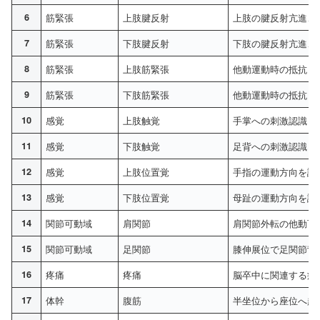
6
筋緊張
上肢腱反射
上肢の腱反射亢進、
7
筋緊張
下肢腱反射
下肢の腱反射亢進、
8
筋緊張
上肢筋緊張
他動運動時の抵抗と
9
筋緊張
下肢筋緊張
他動運動時の抵抗と
10
感覚
上肢触覚
手掌への刺激認識と
11
感覚
下肢触覚
足背への刺激認識と
12
感覚
上肢位置覚
手指の運動方向を認
13
感覚
下肢位置覚
母趾の運動方向を認
14
関節可動域
肩関節
肩関節外転の他動可
15
関節可動域
足関節
膝伸展位で足関節背
16
疼痛
疼痛
脳卒中に関連する疼
17
体幹
腹筋
半坐位から座位へ起