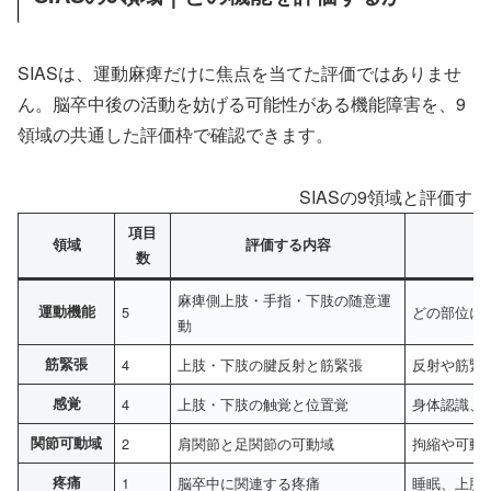
SIASは、運動麻痺だけに焦点を当てた評価ではありませ
ん。脳卒中後の活動を妨げる可能性がある機能障害を、9
領域の共通した評価枠で確認できます。
SIASの9領域と評価す
項目
領域
評価する内容
数
麻痺側上肢・手指・下肢の随意運
運動機能
5
どの部位に
動
筋緊張
4
上肢・下肢の腱反射と筋緊張
反射や筋緊
感覚
4
上肢・下肢の触覚と位置覚
身体認識、
関節可動域
2
肩関節と足関節の可動域
拘縮や可動
疼痛
1
脳卒中に関連する疼痛
睡眠、上肢