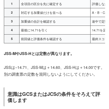
1
全項目の区分を先に確定する
評価しなが
2
対応する加重値だけを並べる
A・B・C
3
加重値の合計を確認する
途中で定数
4
最後に14.71を引く
14.71を
5
前回値と評価条件を確認する
最終スコア
JSS-MやJSS-Hとは定数が異なります。
JSSは−14.71、JSS-Mは＋14.60、JSS-Hは＋14.00です。
別の調査票の定数を混同しないようにしてください。
意識はGCSまたはJCSの条件をそろえて評
価します