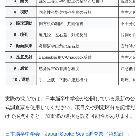
3．無視
線分二等分や行動上の空間的な偏り
視野欠損
4．視野
同名性視野欠損や半盲の有無
左右と確
5．眼球運動
側方視の制限、共同偏視
不十分な
6．瞳孔
瞳孔径、左右差、対光反射
片側か両
7．顔面麻痺
鼻唇溝や口角の左右差
安静時と
8．足底反射
Babinski反射やChaddock反射
左右と反
9．感覚
感覚障害の有無と程度
注意低下
10．運動
手、上肢、下肢の運動機能
疼痛、可
実際の採点では、日本脳卒中学会が公開している最新の公
式調査票を使用してください。項目文や判定区分を記憶だ
けで採点すると、加重値の選択を誤る可能性があります。
日本脳卒中学会「Japan Stroke Scale調査票（第5版）」