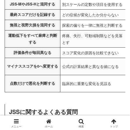
JSS-MやJSS-Hと混同する
別スケールの定数や項目を使用する
最終スコアだけを記録する
どの症候が変化したか分からない
無視と視野欠損を混同する
探索の偏りを一律に無視と判断する
運動低下をすべて麻痺と判断
疼痛、失行、可動域制限などを見落
する
とす
評価条件が毎回異なる
スコア変化の原因を比較できない
マイナススコアを0へ変更する
公式の計算結果と異なる値になる
点数だけで悪化を判断する
臨床的に重要な変化を見誤る
JSSに関するよくある質問
メニュー
ホーム
検索
トップ