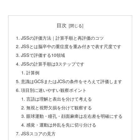
目次
JSSの評価方法｜計算手順と再評価のコツ
JSSとは脳卒中の重症度を重み付きで表す尺度です
JSSで評価する10領域
JSSの計算手順は3ステップです
計算例
意識はGCSまたはJCSの条件をそろえて評価します
項目別に迷いやすい観察ポイント
言語は理解と表出を分けて考える
無視と視野欠損を分けて観察する
眼球運動・瞳孔・顔面麻痺は左右差を明確にする
感覚・運動は外乱を先に切り分ける
JSSスコアの見方