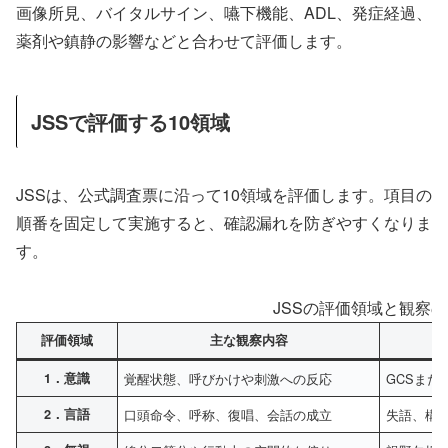
画像所見、バイタルサイン、嚥下機能、ADL、発症経過、
薬剤や鎮静の影響などと合わせて評価します。
JSSで評価する10領域
JSSは、公式調査票に沿って10領域を評価します。項目の
順番を固定して実施すると、確認漏れを防ぎやすくなりま
す。
JSSの評価領域と観察
評価領域
主な観察内容
1．意識
覚醒状態、呼びかけや刺激への反応
GCSまた
2．言語
口頭命令、呼称、復唱、会話の成立
失語、構