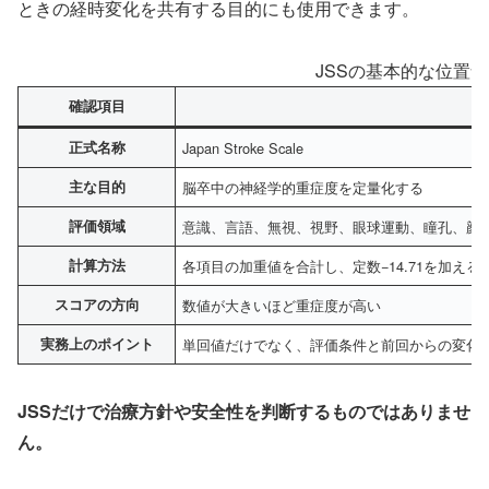
ときの経時変化を共有する目的にも使用できます。
JSSの基本的な位置
確認項目
内
正式名称
Japan Stroke Scale
主な目的
脳卒中の神経学的重症度を定量化する
評価領域
意識、言語、無視、視野、眼球運動、瞳孔、顔
計算方法
各項目の加重値を合計し、定数−14.71を加える
スコアの方向
数値が大きいほど重症度が高い
実務上のポイント
単回値だけでなく、評価条件と前回からの変化
JSSだけで治療方針や安全性を判断するものではありませ
ん。