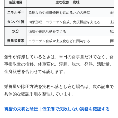
確認項目
主な役割・意味
エネルギー
免疫反応や組織修復を進めるための基盤
食事
タンパク質
肉芽形成、コラーゲン合成、免疫機能を支える
主菜
水分
循環や細胞活動を支える
飲水
微量栄養素
コラーゲン合成や上皮化などに関与する
摂取
創部が停滞しているときは、単日の食事量だけでなく、食
事摂取量の推移、体重変化、浮腫、脱水、発熱、活動量、
全身状態を合わせて確認します。
栄養量や除圧方法を実務へ落とし込む場合は、次の記事で
具体的な確認手順を整理しています。
褥瘡の栄養と除圧｜低栄養で失敗しない実務を確認する