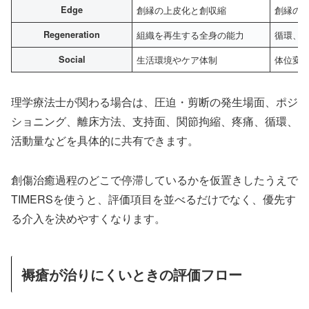
Edge
創縁の上皮化と創収縮
創縁の
Regeneration
組織を再生する全身の能力
循環、
Social
生活環境やケア体制
体位変
理学療法士が関わる場合は、圧迫・剪断の発生場面、ポジ
ショニング、離床方法、支持面、関節拘縮、疼痛、循環、
活動量などを具体的に共有できます。
創傷治癒過程のどこで停滞しているかを仮置きしたうえで
TIMERSを使うと、評価項目を並べるだけでなく、優先す
る介入を決めやすくなります。
褥瘡が治りにくいときの評価フロー