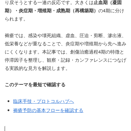
り戻そうとする一連の反応です。大きくは
止血期（凝固
期）・炎症期・増殖期・成熟期（再構築期）
の4期に分け
られます。
褥瘡では、感染や壊死組織、虚血、圧迫・剪断、滲出液、
低栄養などが重なることで、炎症期や増殖期から先へ進み
にくくなります。本記事では、創傷治癒過程4期の特徴と
停滞因子を整理し、観察・記録・カンファレンスにつなげ
る実践的な見方を解説します。
このテーマを最短で確認する
臨床手技・プロトコルハブへ
褥瘡予防の基本フローを確認する