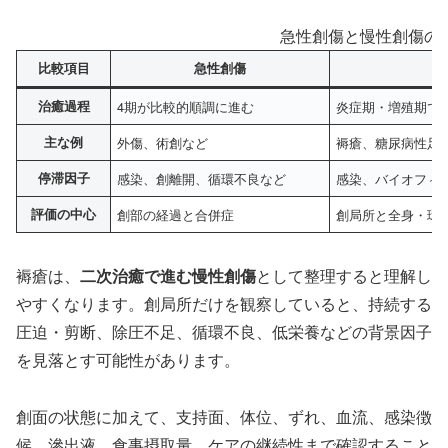
急性創傷と慢性創傷の
比較項目
急性創傷
治癒過程
4期が比較的順調に進む
炎症期・増殖期で
主な例
外傷、術創など
褥瘡、糖尿病性足
停滞因子
感染、創離開、循環不良など
感染、バイオフィ
評価の中心
創部の経過と合併症
創局所と全身・環
褥瘡は、
二次治癒で進む慢性創傷
として整理すると理解し
やすくなります。創局所だけを観察していると、持続する
圧迫・剪断、除圧不足、循環不良、低栄養などの背景因子
を見落とす可能性があります。
創面の状態に加えて、支持面、体位、ずれ、血流、感染徴
候、滲出液、食事摂取量、ケアの継続性まで確認すること