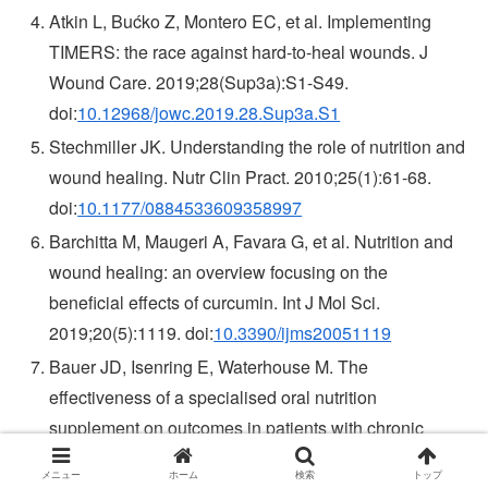
Atkin L, Bućko Z, Montero EC, et al. Implementing
TIMERS: the race against hard-to-heal wounds. J
Wound Care. 2019;28(Sup3a):S1-S49.
doi:
10.12968/jowc.2019.28.Sup3a.S1
Stechmiller JK. Understanding the role of nutrition and
wound healing. Nutr Clin Pract. 2010;25(1):61-68.
doi:
10.1177/0884533609358997
Barchitta M, Maugeri A, Favara G, et al. Nutrition and
wound healing: an overview focusing on the
beneficial effects of curcumin. Int J Mol Sci.
2019;20(5):1119. doi:
10.3390/ijms20051119
Bauer JD, Isenring E, Waterhouse M. The
effectiveness of a specialised oral nutrition
supplement on outcomes in patients with chronic
wounds: a pragmatic randomised study. J Hum Nutr
メニュー
ホーム
検索
トップ