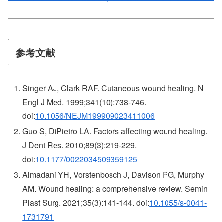
参考文献
Singer AJ, Clark RAF. Cutaneous wound healing. N
Engl J Med. 1999;341(10):738-746.
doi:
10.1056/NEJM199909023411006
Guo S, DiPietro LA. Factors affecting wound healing.
J Dent Res. 2010;89(3):219-229.
doi:
10.1177/0022034509359125
Almadani YH, Vorstenbosch J, Davison PG, Murphy
AM. Wound healing: a comprehensive review. Semin
Plast Surg. 2021;35(3):141-144. doi:
10.1055/s-0041-
1731791