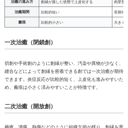
治癒の進み方
創縁が接した状態で上皮化する
肉芽形
治癒期間
比較的短い
長期化
瘢痕
比較的小さい
大きく
一次治癒（閉鎖創）
切創や手術創のように創縁が整い、汚染や異物が少なく、
縫合などによって創縁を密着できる創では一次治癒が期待
できます。炎症反応が比較的短く、上皮化も進みやすいた
め、瘢痕は小さく済みやすいことが特徴です。
二次治癒（開放創）
褥瘡、潰瘍、熱傷などのように組織欠損が残り、創縁を寄