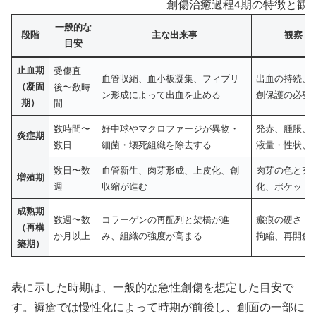
創傷治癒過程4期の特徴と観
一般的な
段階
主な出来事
観察・
目安
止血期
受傷直
血管収縮、血小板凝集、フィブリ
出血の持続、
（凝固
後〜数時
ン形成によって出血を止める
創保護の必要
期）
間
数時間〜
好中球やマクロファージが異物・
発赤、腫脹、
炎症期
数日
細菌・壊死組織を除去する
液量・性状、
数日〜数
血管新生、肉芽形成、上皮化、創
肉芽の色と充
増殖期
週
収縮が進む
化、ポケット
成熟期
数週〜数
コラーゲンの再配列と架橋が進
瘢痕の硬さ・
（再構
か月以上
み、組織の強度が高まる
拘縮、再開創
築期）
表に示した時期は、一般的な急性創傷を想定した目安で
す。褥瘡では慢性化によって時期が前後し、創面の一部に