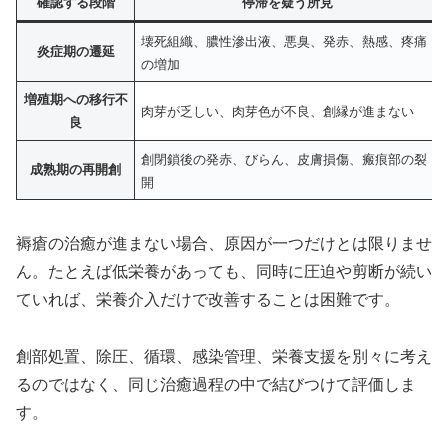
確認する段階
停滞を疑う所見
壊死組織、膿性滲出液、悪臭、発赤、熱感、疼痛
炎症期の遷延
の増加
増殖期への移行不
肉芽が乏しい、肉芽色が不良、創縁が進まない
良
創閉鎖後の発赤、びらん、皮膚損傷、瘢痕部の裂
成熟期の再開創
開
褥瘡の治癒が進まない場合、原因が一つだけとは限りませ
ん。たとえば低栄養があっても、同時に圧迫や剪断が続い
ていれば、栄養介入だけで改善することは困難です。
創部処置、除圧、循環、感染管理、栄養支援を別々に考え
るのではなく、同じ治癒過程の中で結びつけて評価しま
す。