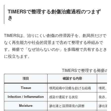
TIMERSで整理する創傷治癒過程のつまず
き
TIMERSは、治りにくい創傷の停滞因子を、創局所だけで
なく再生能力や社会的背景まで含めて整理する枠組みで
す。褥瘡で「なぜ治らないのか」を多職種で共有するとき
に役立ちます。
TIMERSで整理する褥瘡の
項目
確認する内容
Tissue
壊死組織や治癒を妨げる組織
壊死、
Infection / Inflammation
感染や遷延する炎症
発赤、
Moisture
滲出液と湿潤環境の調整
滲出液