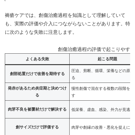
褥瘡ケアでは、創傷治癒過程を知識として理解していて
も、実際の評価や介入につながらないことがあります。特
に次のような失敗に注意します。
創傷治癒過程の評価で起こりやすい
よくある失敗
起こる問題
圧迫、剪断、循環、栄養などの原因
創部処置だけで改善を期待する
る
発赤があるため炎症期と決めつけ
慢性創傷で混在する複数の段階を見
る
す
肉芽不良を被覆材だけで解決する
低栄養、虚血、感染、外力が見逃さ
創サイズだけで評価する
肉芽や創縁の改善・悪化を捉えにく