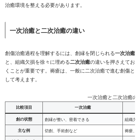
治癒環境を整える必要があります。
一次治癒と二次治癒の違い
創傷治癒過程を理解するには、創縁を閉じられる
一次治癒
と、組織欠損を徐々に埋める
二次治癒
の違いを押さえてお
くことが重要です。褥瘡は、一般に二次治癒で進む創傷と
して考えます。
一次治癒と二次治癒の
比較項目
一次治癒
創の状態
創縁が整い、密着できる
組織欠
主な例
切創、手術創など
褥瘡、