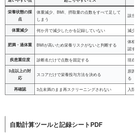
栄養状態の採
体重減少、BMI、摂取量の点数をすべて足して
該当
点
しまう
体重減少
何か月で減少したかを記録していない
減少
体格
肥満・過体重
BMIが高いため栄養リスクがないと判断する
認す
疾患重症度
診断名だけで点数を固定する
現在
3点以上の対
原因
スコアだけで栄養投与方法を決める
応
る
再確認
3点未満のまま再スクリーニングされない
入院
自動計算ツールと記録シートPDF