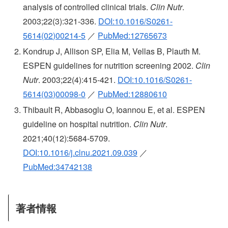
analysis of controlled clinical trials.
Clin Nutr
.
2003;22(3):321-336.
DOI:10.1016/S0261-
5614(02)00214-5
／
PubMed:12765673
Kondrup J, Allison SP, Elia M, Vellas B, Plauth M.
ESPEN guidelines for nutrition screening 2002.
Clin
Nutr
. 2003;22(4):415-421.
DOI:10.1016/S0261-
5614(03)00098-0
／
PubMed:12880610
Thibault R, Abbasoglu O, Ioannou E, et al. ESPEN
guideline on hospital nutrition.
Clin Nutr
.
2021;40(12):5684-5709.
DOI:10.1016/j.clnu.2021.09.039
／
PubMed:34742138
著者情報