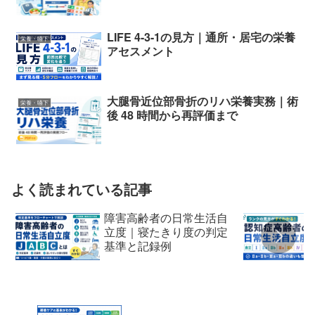
LIFE 4-3-1の見方｜通所・居宅の栄養
栄養・嚥下
アセスメント
大腿骨近位部骨折のリハ栄養実務｜術
栄養・嚥下
後 48 時間から再評価まで
よく読まれている記事
障害高齢者の日常生活自
立度｜寝たきり度の判定
基準と記録例