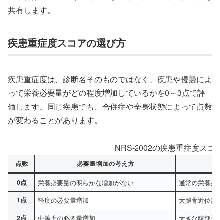
共有します。
疾患重症度スコアの選び方
疾患重症度は、診断名そのものではなく、疾患や侵襲によ
って栄養必要量がどの程度増加しているかを0～3点で評
価します。同じ疾患でも、合併症や全身状態によって点数
が変わることがあります。
NRS-2002の疾患重症度ス
点数
必要量増加の考え方
0点
栄養必要量の明らかな増加がない
通常の栄養必
1点
軽度の必要量増加
大腿骨近位部
2点
中等度の必要量増加
大きな腹部手