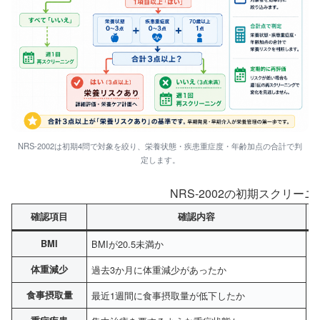
NRS-2002は初期4問で対象を絞り、栄養状態・疾患重症度・年齢加点の合計で判
定します。
NRS-2002の初期スクリー
確認項目
確認内容
BMI
BMIが20.5未満か
体重減少
過去3か月に体重減少があったか
食事摂取量
最近1週間に食事摂取量が低下したか