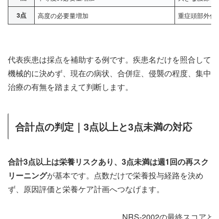
3点
高度の必要量増加
重症頭部外傷
代表疾患は採点を補助する例です。疾患名だけを照合して
機械的に決めず、現在の病状、合併症、侵襲の程度、集中
治療の有無を踏まえて判断します。
合計点の判定｜3点以上と3点未満の対応
合計3点以上は栄養リスクあり、3点未満は週1回の再スク
リーニング
が基本です。点数だけで栄養投与経路を決め
ず、原因評価と栄養ケア計画へつなげます。
NRS-2002の最終スコア