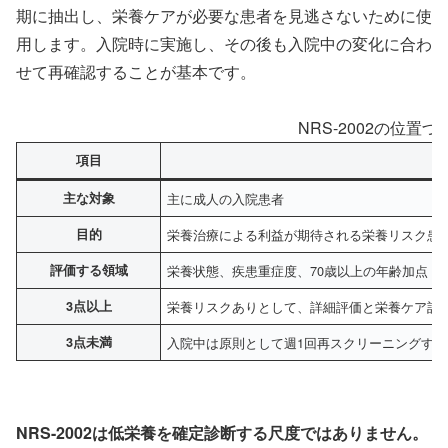
期に抽出し、栄養ケアが必要な患者を見逃さないために使
用します。入院時に実施し、その後も入院中の変化に合わ
せて再確認することが基本です。
NRS-2002の位置づ
項目
内
主な対象
主に成人の入院患者
目的
栄養治療による利益が期待される栄養リスク患
評価する領域
栄養状態、疾患重症度、70歳以上の年齢加点
3点以上
栄養リスクありとして、詳細評価と栄養ケア計
3点未満
入院中は原則として週1回再スクリーニングする
NRS-2002は低栄養を確定診断する尺度ではありません。