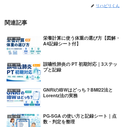
リハビリくん
関連記事
栄養計算に使う体重の選び方【図解・
栄養・嚥下
A4記録シート付】
誤嚥性肺炎の PT 初期対応｜3ステッ
栄養・嚥下
プと記録
GNRIのIBWはどっち？BMI22法と
栄養・嚥下
Lorentz法の実務
PG-SGA の使い方と記録シート｜点
栄養・嚥下
数・判定を整理