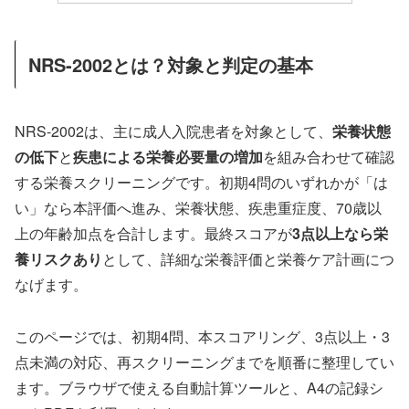
NRS-2002とは？対象と判定の基本
NRS-2002は、主に成人入院患者を対象として、
栄養状態
の低下
と
疾患による栄養必要量の増加
を組み合わせて確認
する栄養スクリーニングです。初期4問のいずれかが「は
い」なら本評価へ進み、栄養状態、疾患重症度、70歳以
上の年齢加点を合計します。最終スコアが
3点以上なら栄
養リスクあり
として、詳細な栄養評価と栄養ケア計画につ
なげます。
このページでは、初期4問、本スコアリング、3点以上・3
点未満の対応、再スクリーニングまでを順番に整理してい
ます。ブラウザで使える自動計算ツールと、A4の記録シ