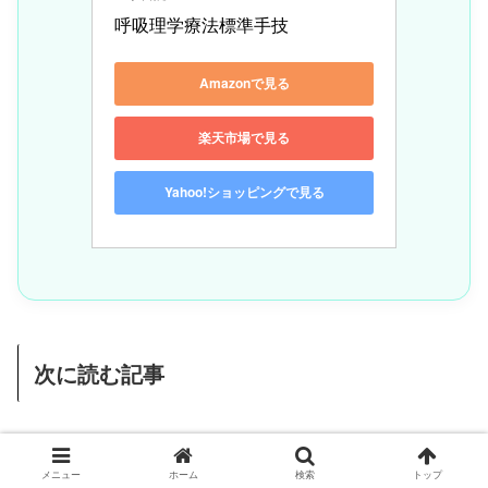
呼吸理学療法標準手技
Amazonで見る
楽天市場で見る
Yahoo!ショッピングで見る
次に読む記事
呼吸困難の尺度を選んだあとは、運動中の負荷量と息切れ
メニュー
ホーム
検索
トップ
をどのように記録するかを整理すると、評価から介入まで