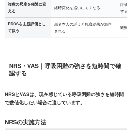
複数の尺度を頻繁に変
評価目
経時変化を追いにくくなる
える
する
RDOSを主観評価とし
患者本人の訴えと観察結果が混同
観察尺
て扱う
される
NRS・VAS｜呼吸困難の強さを短時間で確
認する
NRSとVASは、現在感じている呼吸困難の強さを短時間
で数値化したい場合に適しています。
NRSの実施方法