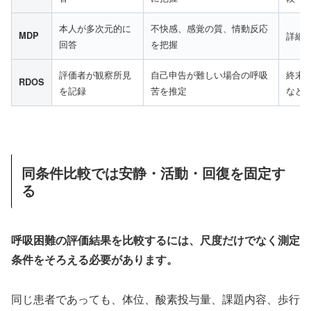
本人が多次元的に
不快感、感覚の質、情動反応
MDP
詳細
回答
を把握
評価者が観察所見
自己申告が難しい場合の呼吸
終末
RDOS
を記録
苦を推定
など
同条件比較では安静・活動・回復を固定す
る
呼吸困難の評価結果を比較するには、尺度だけでなく測定
条件をそろえる必要があります。
同じ患者であっても、体位、酸素投与量、課題内容、歩行