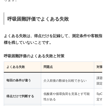
呼吸困難評価でよくある失敗
よくある失敗は、得点だけを記録して、測定条件や客観指
標を残していないことです。
呼吸困難評価のよくある失敗と対策
よくある失敗
問題点
対策
課題名
毎回の条件が違う
介入前後の数値を比較できない
固定す
低酸素や循環負荷を見落とす可能
SpO
得点だけで判断する
性がある
定する