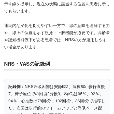
示す線を提示し、現在の状態に該当する位置を患者に示し
てもらいます。
連続的な変化を捉えやすい一方で、線の意味を理解する力
や、線上の位置を示す視覚・上肢機能が必要です。高齢者
や認知機能低下がある患者では、NRSの方が運用しやす
い場合があります。
NRS・VASの記録例
記録例：
NRS呼吸困難は安静時2、病棟50m歩行直後
7、椅子座位での回復2分後3。SpO₂は95％、92％、
94％、心拍数は78回/分、102回/分、86回/分で推移し
た。次回は歩行前のウォームアップと呼吸ペース配