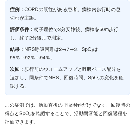
症例：
COPDの既往がある患者。病棟内歩行時の息
切れが主訴。
評価条件：
椅子座位で3分安静後、病棟を50m歩行
し、終了2分後まで測定。
結果：
NRS呼吸困難は2→7→3、SpO₂は
95％→92％→94％。
次回：
歩行前のウォームアップと呼吸ペース配分を
追加し、同条件でNRS、回復時間、SpO₂の変化を確
認する。
この症例では、活動直後の呼吸困難だけでなく、回復時の
得点とSpO₂を確認することで、活動耐容能と回復過程を
評価できます。