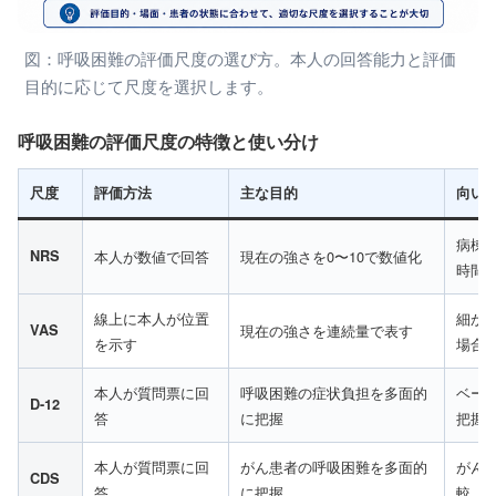
図：呼吸困難の評価尺度の選び方。本人の回答能力と評価
目的に応じて尺度を選択します。
呼吸困難の評価尺度の特徴と使い分け
尺度
評価方法
主な目的
向い
病棟
NRS
本人が数値で回答
現在の強さを0〜10で数値化
時間
線上に本人が位置
細か
VAS
現在の強さを連続量で表す
を示す
場合
本人が質問票に回
呼吸困難の症状負担を多面的
ベー
D-12
答
に把握
把握
本人が質問票に回
がん患者の呼吸困難を多面的
がん
CDS
答
に把握
較