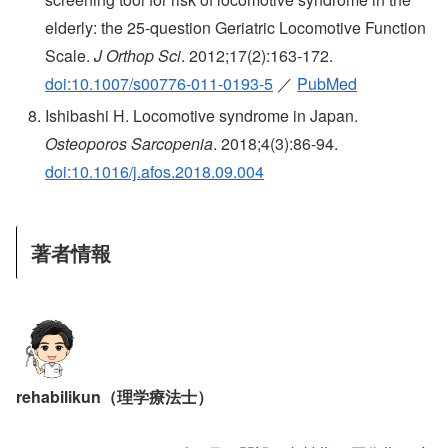
elderly: the 25-question Geriatric Locomotive Function
Scale.
J Orthop Sci
. 2012;17(2):163-172.
doi:10.1007/s00776-011-0193-5
／
PubMed
Ishibashi H. Locomotive syndrome in Japan.
Osteoporos Sarcopenia
. 2018;4(3):86-94.
doi:10.1016/j.afos.2018.09.004
著者情報
rehabilikun（理学療法士）