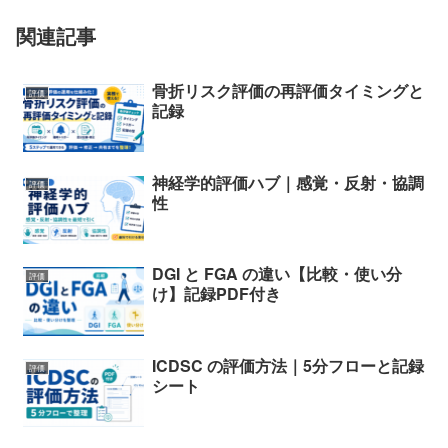
関連記事
骨折リスク評価の再評価タイミングと
評価
記録
神経学的評価ハブ｜感覚・反射・協調
評価
性
DGI と FGA の違い【比較・使い分
評価
け】記録PDF付き
ICDSC の評価方法｜5分フローと記録
評価
シート