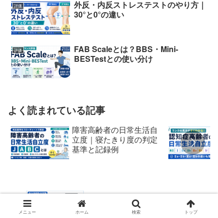
外反・内反ストレステストのやり方｜
評価
30°と0°の違い
FAB Scaleとは？BBS・Mini-
評価
BESTestとの使い分け
よく読まれている記事
障害高齢者の日常生活自
立度｜寝たきり度の判定
基準と記録例
MUSTとは？評価方法・3項目の採点・判
定基準を解説
メニュー
ホーム
検索
トップ