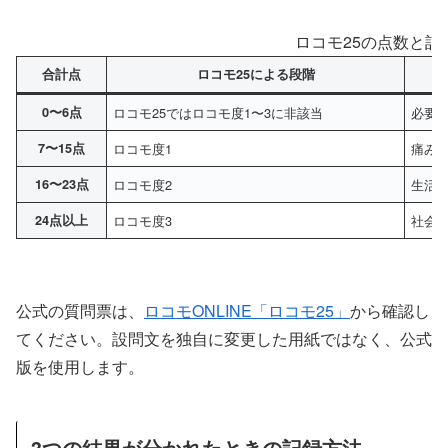
ロコモ25の点数と記
合計点
ロコモ25による段階
0〜6点
ロコモ25ではロコモ度1〜3に非該当
必要
7〜15点
ロコモ度1
痛み
16〜23点
ロコモ度2
生活
24点以上
ロコモ度3
社会
公式の質問票は、
ロコモONLINE「ロコモ25」
から確認し
てください。設問文を独自に変更した用紙ではなく、公式
版を使用します。
3つの結果が分かれたときの記録方法