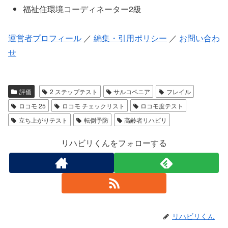
福祉住環境コーディネーター2級
運営者プロフィール
／
編集・引用ポリシー
／
お問い合わ
せ
評価
2 ステップテスト
サルコペニア
フレイル
ロコモ 25
ロコモ チェックリスト
ロコモ度テスト
立ち上がりテスト
転倒予防
高齢者リハビリ
リハビリくんをフォローする
リハビリくん