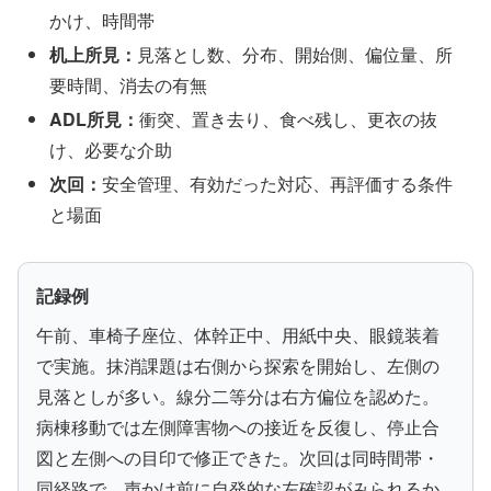
かけ、時間帯
机上所見：
見落とし数、分布、開始側、偏位量、所
要時間、消去の有無
ADL所見：
衝突、置き去り、食べ残し、更衣の抜
け、必要な介助
次回：
安全管理、有効だった対応、再評価する条件
と場面
記録例
午前、車椅子座位、体幹正中、用紙中央、眼鏡装着
で実施。抹消課題は右側から探索を開始し、左側の
見落としが多い。線分二等分は右方偏位を認めた。
病棟移動では左側障害物への接近を反復し、停止合
図と左側への目印で修正できた。次回は同時間帯・
同経路で、声かけ前に自発的な左確認がみられるか