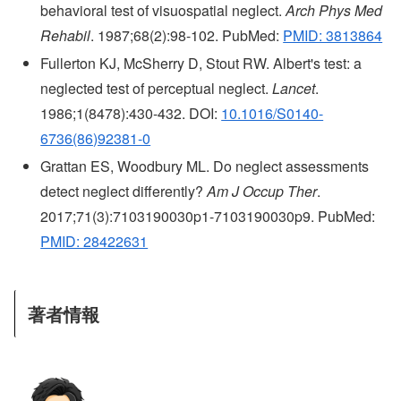
behavioral test of visuospatial neglect.
Arch Phys Med
Rehabil
. 1987;68(2):98-102. PubMed:
PMID: 3813864
Fullerton KJ, McSherry D, Stout RW. Albert's test: a
neglected test of perceptual neglect.
Lancet
.
1986;1(8478):430-432. DOI:
10.1016/S0140-
6736(86)92381-0
Grattan ES, Woodbury ML. Do neglect assessments
detect neglect differently?
Am J Occup Ther
.
2017;71(3):7103190030p1-7103190030p9. PubMed:
PMID: 28422631
著者情報