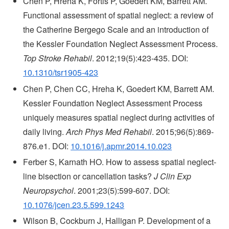
Chen P, Hreha K, Fortis P, Goedert KM, Barrett AM.
Functional assessment of spatial neglect: a review of
the Catherine Bergego Scale and an introduction of
the Kessler Foundation Neglect Assessment Process.
Top Stroke Rehabil
. 2012;19(5):423-435. DOI:
10.1310/tsr1905-423
Chen P, Chen CC, Hreha K, Goedert KM, Barrett AM.
Kessler Foundation Neglect Assessment Process
uniquely measures spatial neglect during activities of
daily living.
Arch Phys Med Rehabil
. 2015;96(5):869-
876.e1. DOI:
10.1016/j.apmr.2014.10.023
Ferber S, Karnath HO. How to assess spatial neglect-
line bisection or cancellation tasks?
J Clin Exp
Neuropsychol
. 2001;23(5):599-607. DOI:
10.1076/jcen.23.5.599.1243
Wilson B, Cockburn J, Halligan P. Development of a