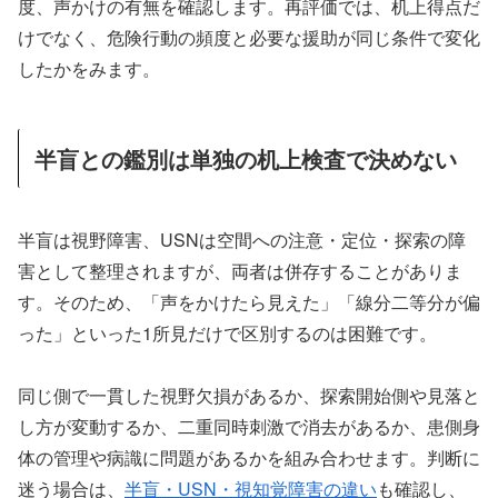
度、声かけの有無を確認します。再評価では、机上得点だ
けでなく、危険行動の頻度と必要な援助が同じ条件で変化
したかをみます。
半盲との鑑別は単独の机上検査で決めない
半盲は視野障害、USNは空間への注意・定位・探索の障
害として整理されますが、両者は併存することがありま
す。そのため、「声をかけたら見えた」「線分二等分が偏
った」といった1所見だけで区別するのは困難です。
同じ側で一貫した視野欠損があるか、探索開始側や見落と
し方が変動するか、二重同時刺激で消去があるか、患側身
体の管理や病識に問題があるかを組み合わせます。判断に
迷う場合は、
半盲・USN・視知覚障害の違い
も確認し、