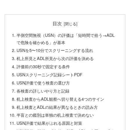
目次
半側空間無視（USN）の評価は「短時間で拾う→ADL
で危険を確かめる」が基本
USNを5〜10分でスクリーニングする流れ
机上所見とADL所見から次の評価を決める
評価前の30秒で固定する条件
USNスクリーニング記録シートPDF
USN評価で使う検査の選び方
各検査の詳しいやり方と記録
机上検査からADL観察へ切り替える4つのサイン
机上検査とADLの結果が異なるときの読み方
半盲との鑑別は単独の机上検査で決めない
USN評価で結果がぶれる原因と対策