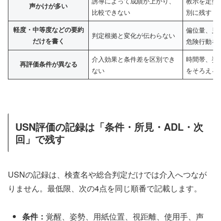
誘導によって成績が上がり、
教示を定型
声かけが多い
比較できない
別に残す
軽度・中等度などの要約
偏位量、見
判定根拠と変化が伝わらない
だけを書く
危険行動を
介入効果と条件差を区別でき
時間帯、姿
再評価条件が異なる
ない
をそろえる
USN評価の記録は「条件・所見・ADL・次
回」で残す
USNの記録は、検査名や総合判定だけでは介入へつなが
りません。最低限、次の4点を同じ順番で記載します。
条件：
覚醒、姿勢、用紙位置、視距離、使用手、声