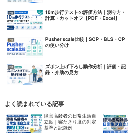
10m歩行テストの評価方法｜測り方・
評価
計算・カットオフ【PDF・Excel】
Pusher scale比較｜SCP・BLS・CP
評価
の使い分け
ズボン上げ下ろし動作分析｜評価・記
評価
録・介助の見方
よく読まれている記事
障害高齢者の日常生活自
立度｜寝たきり度の判定
基準と記録例