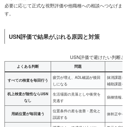
必要に応じて正式な視野評価や他職種への相談へつなげま
す。
USN評価で結果がぶれる原因と対策
USN評価で避けたい判断と
よくある判断
問題
疲労が増え、ADL確認が後回
抹消課題を
すべての検査を毎回行う
しになる
補助課題を
机上検査が陰性ならUSN
生活場面の見落としや衝突を
病棟情報と
なし
見逃す
位置条件の差を改善・悪化と
用紙位置が毎回違う
体幹正中を
誤認する