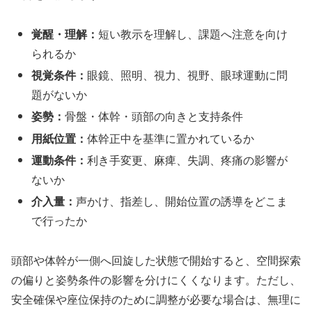
覚醒・理解：
短い教示を理解し、課題へ注意を向け
られるか
視覚条件：
眼鏡、照明、視力、視野、眼球運動に問
題がないか
姿勢：
骨盤・体幹・頭部の向きと支持条件
用紙位置：
体幹正中を基準に置かれているか
運動条件：
利き手変更、麻痺、失調、疼痛の影響が
ないか
介入量：
声かけ、指差し、開始位置の誘導をどこま
で行ったか
頭部や体幹が一側へ回旋した状態で開始すると、空間探索
の偏りと姿勢条件の影響を分けにくくなります。ただし、
安全確保や座位保持のために調整が必要な場合は、無理に