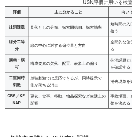
USN評価に用いる検査
評価
主に分かること
向いて
短時間の入口
抹消課題
見落としの分布、探索開始側、探索効率
拾う
線分二等
空間的な偏位
線の中心に対する偏位量と方向
分
る
描画・模
抹消課題とは
構成要素の欠落、配置、表象上の偏り
写
を確認する
二重同時
単独刺激では反応できるが、同時提示で一
消去現象を疑
刺激
側が落ちる消去
CBS／KF-
更衣、食事、移動、物品探索など生活上の
事故場面、介
NAP
影響
整を決める