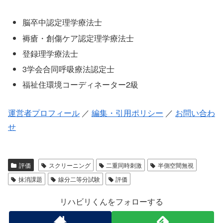
脳卒中認定理学療法士
褥瘡・創傷ケア認定理学療法士
登録理学療法士
3学会合同呼吸療法認定士
福祉住環境コーディネーター2級
運営者プロフィール
／
編集・引用ポリシー
／
お問い合わ
せ
評価
スクリーニング
二重同時刺激
半側空間無視
抹消課題
線分二等分試験
評価
リハビリくんをフォローする