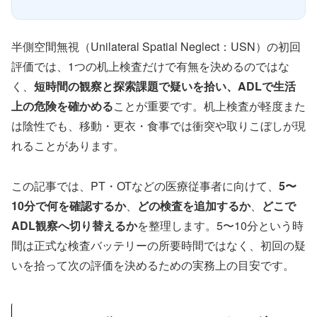
半側空間無視（Unilateral Spatial Neglect：USN）の初回
評価では、1つの机上検査だけで有無を決めるのではな
く、
短時間の観察と探索課題で疑いを拾い、ADLで生活
上の危険を確かめる
ことが重要です。机上検査が軽度また
は陰性でも、移動・更衣・食事では衝突や取りこぼしが現
れることがあります。
この記事では、PT・OTなどの医療従事者に向けて、
5〜
10分で何を確認するか
、
どの検査を追加するか
、
どこで
ADL観察へ切り替えるか
を整理します。5〜10分という時
間は正式な検査バッテリーの所要時間ではなく、初回の疑
いを拾って次の評価を決めるための実務上の目安です。