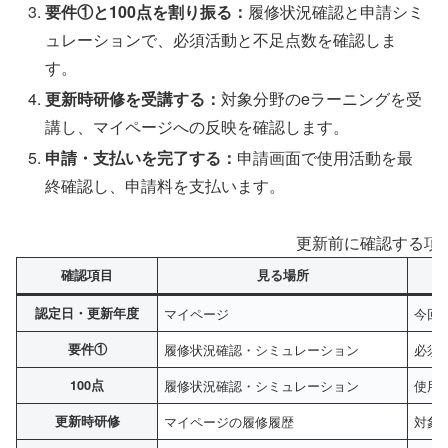
要件①と100点を割り振る：
履修状況確認と申請シミ
ュレーションで、必須活動と不足点数を確認しま
す。
更新時研修を受講する：
対象分野のeラーニングを受
講し、マイページへの反映を確認します。
申請・支払いを完了する：
申請画面で使用活動を最
終確認し、申請料を支払います。
更新前に確認する項
確認項目
見る場所
認定日・更新年度
マイページ
今回
要件①
履修状況確認・シミュレーション
必須
100点
履修状況確認・シミュレーション
使用
更新時研修
マイページの履修履歴
対象