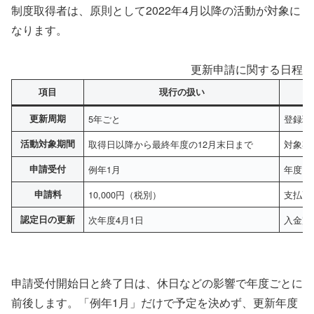
制度取得者は、原則として2022年4月以降の活動が対象に
なります。
更新申請に関する日程と
項目
現行の扱い
更新周期
5年ごと
登録理
活動対象期間
取得日以降から最終年度の12月末日まで
対象期
申請受付
例年1月
年度ご
申請料
10,000円（税別）
支払画
認定日の更新
次年度4月1日
入金完
申請受付開始日と終了日は、休日などの影響で年度ごとに
前後します。「例年1月」だけで予定を決めず、更新年度