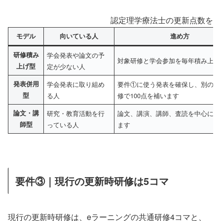
認定理学療法士の更新点数を集
モデル
向いている人
進め方
研修積み
学会発表や論文の予
対象研修と学会参加を毎年積み上げ
上げ型
定が少ない人
発表併用
学会発表に取り組め
要件①に使う発表を確保し、別の発
型
る人
修で100点を補います
論文・講
研究・教育活動を行
論文、講演、講師、査読を中心に組
師型
っている人
ます
要件③｜現行の更新時研修は5コマ
現行の更新時研修は、eラーニングの共通研修4コマと、