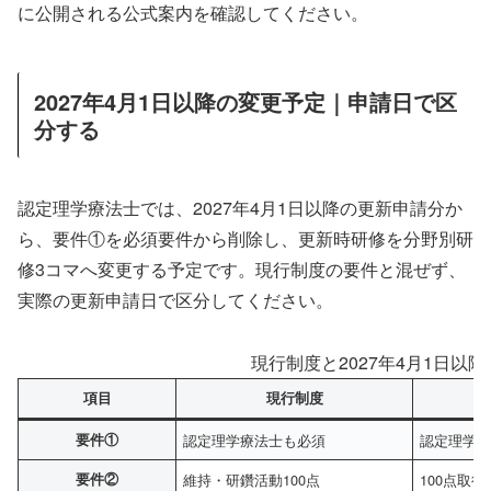
に公開される公式案内を確認してください。
2027年4月1日以降の変更予定｜申請日で区
分する
認定理学療法士では、2027年4月1日以降の更新申請分か
ら、要件①を必須要件から削除し、更新時研修を分野別研
修3コマへ変更する予定です。現行制度の要件と混ぜず、
実際の更新申請日で区分してください。
現行制度と2027年4月1日以
項目
現行制度
要件①
認定理学療法士も必須
認定理学
要件②
維持・研鑽活動100点
100点取