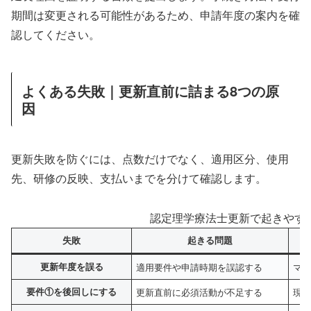
期間は変更される可能性があるため、申請年度の案内を確
認してください。
よくある失敗｜更新直前に詰まる8つの原
因
更新失敗を防ぐには、点数だけでなく、適用区分、使用
先、研修の反映、支払いまでを分けて確認します。
認定理学療法士更新で起きやす
失敗
起きる問題
更新年度を誤る
適用要件や申請時期を誤認する
マ
要件①を後回しにする
更新直前に必須活動が不足する
現