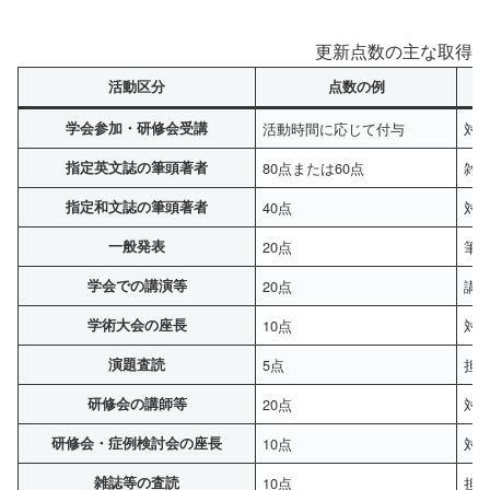
更新点数の主な取得方
活動区分
点数の例
学会参加・研修会受講
活動時間に応じて付与
対
指定英文誌の筆頭著者
80点または60点
雑
指定和文誌の筆頭著者
40点
対
一般発表
20点
筆
学会での講演等
20点
講
学術大会の座長
10点
対
演題査読
5点
担
研修会の講師等
20点
対
研修会・症例検討会の座長
10点
対
雑誌等の査読
10点
担