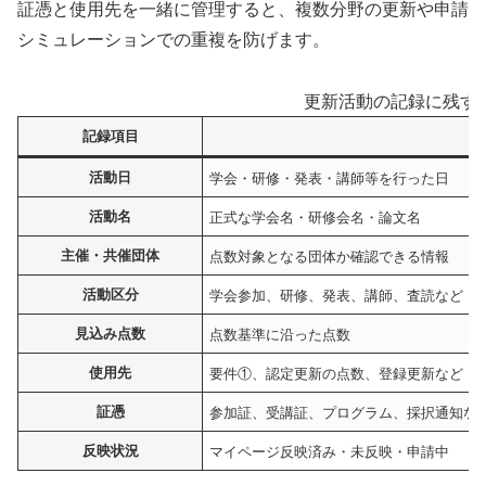
証憑と使用先を一緒に管理すると、複数分野の更新や申請
シミュレーションでの重複を防げます。
更新活動の記録に残す
記録項目
活動日
学会・研修・発表・講師等を行った日
活動名
正式な学会名・研修会名・論文名
主催・共催団体
点数対象となる団体か確認できる情報
活動区分
学会参加、研修、発表、講師、査読など
見込み点数
点数基準に沿った点数
使用先
要件①、認定更新の点数、登録更新など
証憑
参加証、受講証、プログラム、採択通知な
反映状況
マイページ反映済み・未反映・申請中