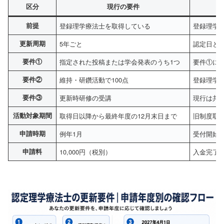
区分
現行の要件
前提
登録理学療法士を取得している
登録理学
更新周期
5年ごと
認定日と
要件①
指定された投稿または学会発表のうち1つ
要件①に使
要件②
維持・研鑽活動で100点
登録理学
要件③
更新時研修の受講
現行は共
活動対象期間
取得日以降から最終年度の12月末日まで
旧制度取得
申請時期
例年1月
受付開始
申請料
10,000円（税別）
入金完了