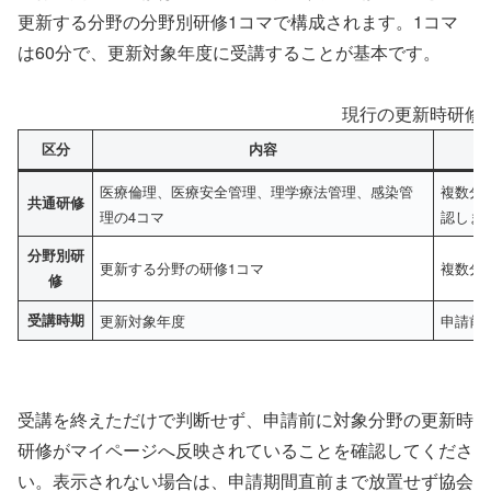
更新する分野の分野別研修1コマで構成されます。1コマ
は60分で、更新対象年度に受講することが基本です。
現行の更新時研修
区分
内容
医療倫理、医療安全管理、理学療法管理、感染管
複数分
共通研修
理の4コマ
認しま
分野別研
更新する分野の研修1コマ
複数分
修
受講時期
更新対象年度
申請前
受講を終えただけで判断せず、申請前に対象分野の更新時
研修がマイページへ反映されていることを確認してくださ
い。表示されない場合は、申請期間直前まで放置せず協会