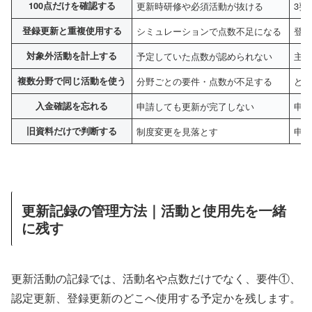
100点だけを確認する
更新時研修や必須活動が抜ける
3要
登録更新と重複使用する
シミュレーションで点数不足になる
登
対象外活動を計上する
予定していた点数が認められない
主
複数分野で同じ活動を使う
分野ごとの要件・点数が不足する
ど
入金確認を忘れる
申請しても更新が完了しない
申
旧資料だけで判断する
制度変更を見落とす
申
更新記録の管理方法｜活動と使用先を一緒
に残す
更新活動の記録では、活動名や点数だけでなく、要件①、
認定更新、登録更新のどこへ使用する予定かを残します。