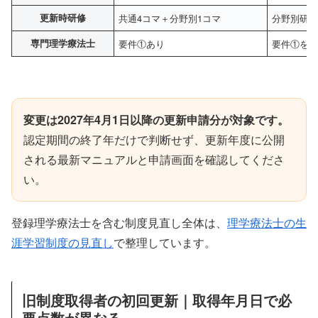
更新時研修
共通4コマ＋分野別1コマ
分野別研修
専門理学療法士
要件①あり
要件①を
変更は2027年4月1日以降の更新申請分が対象です。
認定期間の終了年だけで判断せず、更新年度に公開
される最新マニュアルと申請画面を確認してくださ
い。
登録理学療法士を含む制度見直し全体は、
理学療法士の生
涯学習制度の見直し
で整理しています。
旧制度取得者の初回更新｜取得年月日で必
要点数が異なる