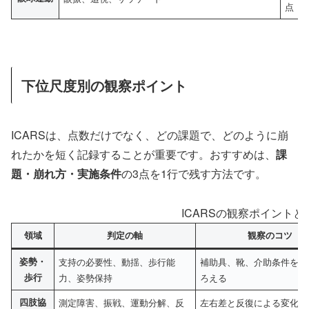
点
下位尺度別の観察ポイント
ICARSは、点数だけでなく、どの課題で、どのように崩
れたかを短く記録することが重要です。おすすめは、
課
題・崩れ方・実施条件
の3点を1行で残す方法です。
ICARSの観察ポイントと
領域
判定の軸
観察のコツ
姿勢・
支持の必要性、動揺、歩行能
補助具、靴、介助条件を前
歩行
力、姿勢保持
ろえる
四肢協
測定障害、振戦、運動分解、反
左右差と反復による変化を