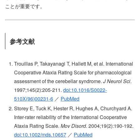
ことが重要です。
参考文献
Trouillas P, Takayanagi T, Hallett M, et al. International
Cooperative Ataxia Rating Scale for pharmacological
assessment of the cerebellar syndrome.
J Neurol Sci
.
1997;145(2):205-211.
doi:10.1016/S0022-
510X(96)00231-6
／
PubMed
Storey E, Tuck K, Hester R, Hughes A, Churchyard A.
Inter-rater reliability of the International Cooperative
Ataxia Rating Scale.
Mov Disord
. 2004;19(2):190-192.
doi:10.1002/mds.10657
／
PubMed