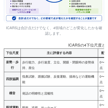
ICARSは合計点だけでなく、4領域のどこが変化したかを確
認します。
ICARSの4下位尺度と
下位尺度
主に評価する内容
配点
姿勢・歩
歩行能力、歩行速度、立位、開眼・閉眼時の姿勢保
0〜34
行
持、座位
点
指鼻試験、踵膝試験、反復運動、描画などの運動機
0〜52
四肢協調
能
点
0〜8
構音
発話の明瞭性と流暢性
点
0〜6
眼球運動
眼振、追視、サッケード