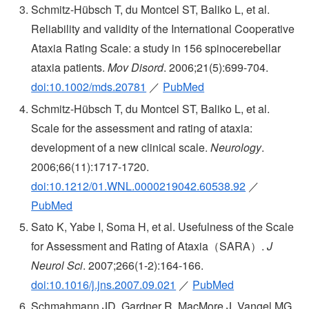
Schmitz-Hübsch T, du Montcel ST, Baliko L, et al.
Reliability and validity of the International Cooperative
Ataxia Rating Scale: a study in 156 spinocerebellar
ataxia patients.
Mov Disord
. 2006;21(5):699-704.
doi:10.1002/mds.20781
／
PubMed
Schmitz-Hübsch T, du Montcel ST, Baliko L, et al.
Scale for the assessment and rating of ataxia:
development of a new clinical scale.
Neurology
.
2006;66(11):1717-1720.
doi:10.1212/01.WNL.0000219042.60538.92
／
PubMed
Sato K, Yabe I, Soma H, et al. Usefulness of the Scale
for Assessment and Rating of Ataxia（SARA）.
J
Neurol Sci
. 2007;266(1-2):164-166.
doi:10.1016/j.jns.2007.09.021
／
PubMed
Schmahmann JD, Gardner R, MacMore J, Vangel MG.