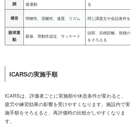
調
復運動
る
構音
明瞭性、流暢性、速度、リズム
同じ課題文や会話条件を用
眼球運
頭部、目標距離、視標の動
眼振、滑動性追従、サッケード
動
をそろえる
ICARSの実施手順
ICARSは、評価者ごとに実施順や休息条件が変わると、
疲労や練習効果の影響を受けやすくなります。施設内で実
施手順をそろえると、再評価時の比較がしやすくなりま
す。