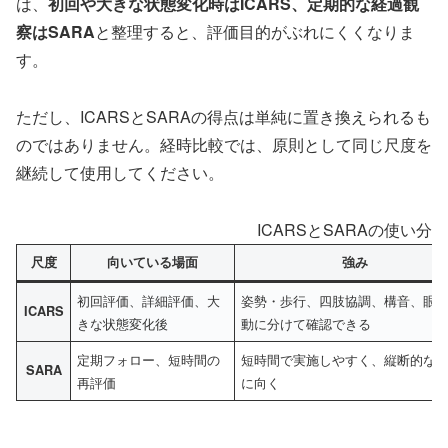
は、
初回や大きな状態変化時はICARS、定期的な経過観
察はSARA
と整理すると、評価目的がぶれにくくなりま
す。
ただし、ICARSとSARAの得点は単純に置き換えられるも
のではありません。経時比較では、原則として同じ尺度を
継続して使用してください。
ICARSとSARAの使い分
尺度
向いている場面
強み
初回評価、詳細評価、大
姿勢・歩行、四肢協調、構音、眼
ICARS
きな状態変化後
動に分けて確認できる
定期フォロー、短時間の
短時間で実施しやすく、縦断的な
SARA
再評価
に向く