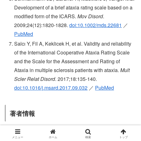
Development of a brief ataxia rating scale based on a
modified form of the ICARS.
Mov Disord
.
2009;24(12):1820-1828.
doi:10.1002/mds.22681
／
PubMed
Salcı Y, Fil A, Keklicek H, et al. Validity and reliability
of the International Cooperative Ataxia Rating Scale
and the Scale for the Assessment and Rating of
Ataxia in multiple sclerosis patients with ataxia.
Mult
Scler Relat Disord
. 2017;18:135-140.
doi:10.1016/j.msard.2017.09.032
／
PubMed
著者情報
メニュー
ホーム
検索
トップ