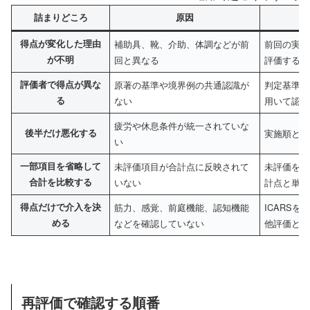
詰まりどころ
原因
得点が変化した理由
補助具、靴、介助、体調などが前
前回の実施
が不明
回と異なる
評価する
評価者で得点が異な
原著の基準や境界例の共通認識が
判定基準を
る
ない
用いて認識
疲労や休息条件が統一されていな
後半だけ悪化する
実施順と休
い
一部項目を省略して
未評価項目が合計点に反映されて
未評価を明
合計を比較する
いない
計点と単純
得点だけで介入を決
筋力、感覚、前庭機能、認知機能
ICARS
める
などを確認していない
他評価と組
再評価で確認する順番