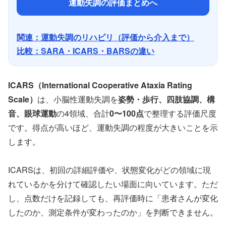
運動失調の評価まとめへ
関連：運動失調のリハビリ（評価から介入まで）
比較：SARA・ICARS・BARSの違い
ICARS（International Cooperative Ataxia Rating
Scale）
は、小脳性運動失調を
姿勢・歩行、四肢協調、構
音、眼球運動
の4領域、合計
0〜100点
で整理する評価尺度
です。得点が高いほど、運動失調の程度が大きいことを示
します。
ICARSは、初回の詳細評価や、状態変化がどの領域に現
れているかを分けて確認したい場面に向いています。ただ
し、点数だけを記録しても、再評価時に「患者さんが変化
したのか、測定条件が変わったのか」を判断できません。