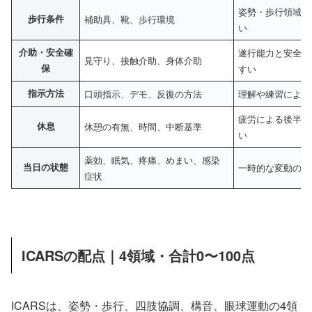
姿勢・歩行領域の
歩行条件
補助具、靴、歩行環境
い
介助・安全確
遂行能力と安全上
見守り、接触介助、身体介助
保
すい
指示方法
口頭指示、デモ、反復の方法
理解や練習による
疲労による後半の
休息
休憩の有無、時間、中断基準
い
薬効、眠気、疼痛、めまい、感染
当日の状態
一時的な変動の影
症状
ICARSの配点｜4領域・合計0〜100点
ICARSは、姿勢・歩行、四肢協調、構音、眼球運動の4領