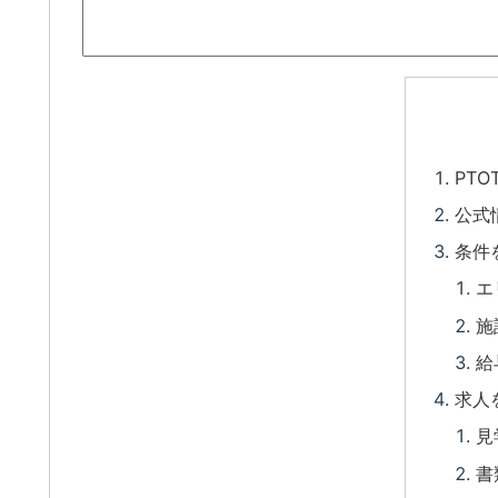
PT
公式
条件
エ
施
給
求人
見
書