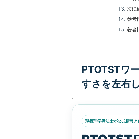
次に
参考
著者
PTOTST
すさを左右
現役理学療法士が公式情報と