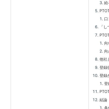
給
PT
口
「し
PT
向
向
他社
登録
登録
登
PT
結論
条