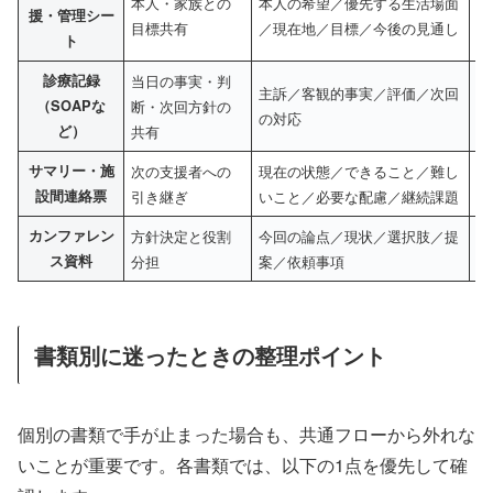
本人・家族との
本人の希望／優先する生活場面
専
援・管理シー
目標共有
／現在地／目標／今後の見通し
希
ト
診療記録
当日の事実・判
主訴／客観的事実／評価／次回
観
（SOAPな
断・次回方針の
の対応
が
ど）
共有
サマリー・施
次の支援者への
現在の状態／できること／難し
経
設間連絡票
引き継ぎ
いこと／必要な配慮／継続課題
在
カンファレン
方針決定と役割
今回の論点／現状／選択肢／提
情
ス資料
分担
案／依頼事項
結
書類別に迷ったときの整理ポイント
個別の書類で手が止まった場合も、共通フローから外れな
いことが重要です。各書類では、以下の1点を優先して確