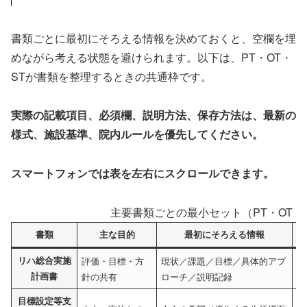
書類ごとに最初にそろえる情報を決めておくと、空欄を埋
めながら考える状態を避けられます。以下は、PT・OT・
STが書類を整理するときの共通枠です。
実際の記載項目、必須欄、説明方法、保存方法は、最新の
様式、施設基準、院内ルールを優先してください。
スマートフォンでは表を左右にスクロールできます。
主要書類ごとの最小セット（PT・OT・
書類
主な目的
最初にそろえる情報
リハ総合実施
評価・目標・方
現状／課題／目標／具体的アプ
評
計画書
針の共有
ローチ／説明記録
標
目標設定等支