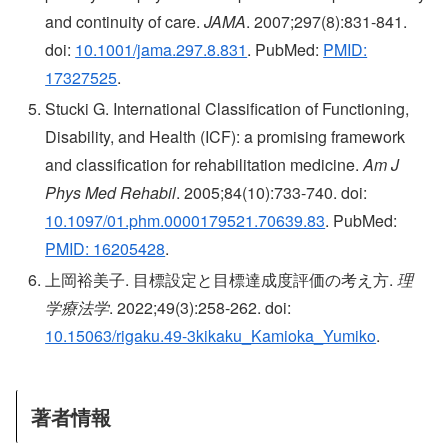
and continuity of care.
JAMA
. 2007;297(8):831-841.
doi:
10.1001/jama.297.8.831
. PubMed:
PMID:
17327525
.
Stucki G. International Classification of Functioning,
Disability, and Health (ICF): a promising framework
and classification for rehabilitation medicine.
Am J
Phys Med Rehabil
. 2005;84(10):733-740. doi:
10.1097/01.phm.0000179521.70639.83
. PubMed:
PMID: 16205428
.
上岡裕美子. 目標設定と目標達成度評価の考え方.
理
学療法学
. 2022;49(3):258-262. doi:
10.15063/rigaku.49-3kikaku_Kamioka_Yumiko
.
著者情報