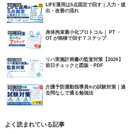
LIFE運用は5点固定で回す｜入力・提
制度・実務
出・改善の流れ
身体拘束最小化プロトコル｜ PT ・
制度・実務
OT が病棟で回す 7 ステップ
リハ実施計画書の監査対策【2026】
制度・実務
前日チェックと図版・PDF
介護予防運動指導員®の試験対策｜過
制度・実務
去問なしで通る勉強法
よく読まれている記事