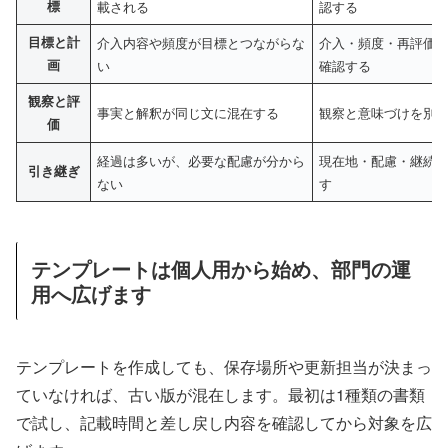
標
載される
認する
目標と計
介入内容や頻度が目標とつながらな
介入・頻度・再評価
画
い
確認する
観察と評
事実と解釈が同じ文に混在する
観察と意味づけを別
価
経過は多いが、必要な配慮が分から
現在地・配慮・継続
引き継ぎ
ない
す
テンプレートは個人用から始め、部門の運
用へ広げます
テンプレートを作成しても、保存場所や更新担当が決まっ
ていなければ、古い版が混在します。最初は1種類の書類
で試し、記載時間と差し戻し内容を確認してから対象を広