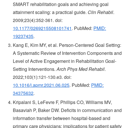
SMART rehabilitation goals and achieving goal
attainment scaling: a practical guide.
Clin Rehabil
.
2009;23(4):352-361. doi:
10.1177/0269215508101741
. PubMed:
PMID:
19237435
.
Kang E, Kim MY, et al. Person-Centered Goal Setting:
A Systematic Review of Intervention Components and
Level of Active Engagement in Rehabilitation Goal-
Setting Interventions.
Arch Phys Med Rehabil
.
2022;103(1):121-130.e3. doi:
10.1016/j.apmr.2021.06.025
. PubMed:
PMID:
34375632
.
Kripalani S, LeFevre F, Phillips CO, Williams MV,
Basaviah P, Baker DW. Deficits in communication and
information transfer between hospital-based and
primary care physicians: implications for patient safety